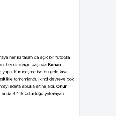
aya her iki takım da açık bir futbolla
nan, henüz maçın başında
Kenan
ç yaptı. Kuruçeşme ise bu gole kısa
k eşitlikle tamamlandı. İkinci devreye çok
ayı adeta abluka altına aldı.
Onur
r anda 4-1’lik üstünlüğü yakalayan