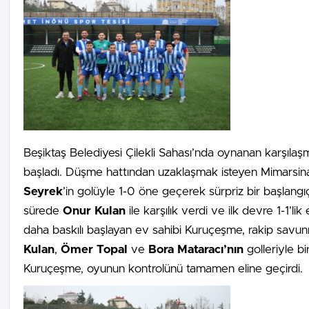
Beşiktaş Belediyesi Çilekli Sahası’nda oynanan karşılaşm
başladı. Düşme hattından uzaklaşmak isteyen Mimarsi
Seyrek
’in golüyle 1-0 öne geçerek sürpriz bir başlangı
sürede
Onur Kulan
ile karşılık verdi ve ilk devre 1-1’li
daha baskılı başlayan ev sahibi Kuruçeşme, rakip savunm
Kulan
,
Ömer Topal
ve
Bora Mataracı’nın
golleriyle bi
Kuruçeşme, oyunun kontrolünü tamamen eline geçirdi.