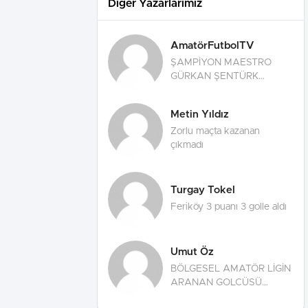
Diğer Yazarlarımız
AmatörFutbolTV
ŞAMPİYON MAESTRO
GÜRKAN ŞENTÜRK
TEKLİFLERİ
DEĞERLENDİRİYOR!
Metin Yıldız
Zorlu maçta kazanan
çıkmadı
Turgay Tokel
Feriköy 3 puanı 3 golle aldı
Umut Öz
BÖLGESEL AMATÖR LİGİN
ARANAN GOLCÜSÜ
RAMAZAN AKARSU