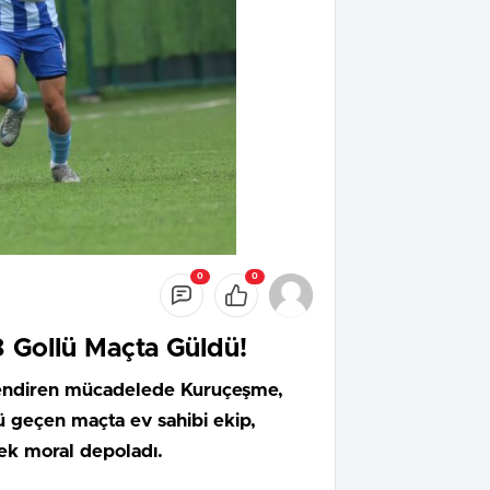
0
0
8 Gollü Maçta Güldü!
gilendiren mücadelede Kuruçeşme,
ü geçen maçta ev sahibi ekip,
rek moral depoladı.