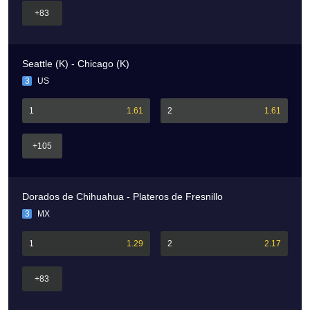
+83
Seattle (K) - Chicago (K)
3
US
1
1.61
2
1.61
+105
Dorados de Chihuahua - Plateros de Fresnillo
3
MX
1
1.29
2
2.17
+83