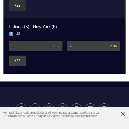
+22
Indiana (K) - New York (K)
3
US
1
1.32
2
2.06
+22
Veri politikasındaki amaçlarla sınırlı ve mevzuata uygun şekilde çerez
konumlandırmaktayız. Detaylar için veri politikamızı inceleyebilirsiniz.
BirFanatik teması BirTema.com ekibi tarafından üretilmiş premium