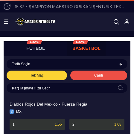
15:37 / ŞAMPİYON MAESTRO GÜRKAN ŞENTÜRK TEKLİFLERİ DEĞERLENDİRİYOR!
CANLI
CANLI
FUTBOL
BASKETBOL
Tarih Seçin
Tek Maç
Canlı
Diablos Rojos Del Mexico - Fuerza Regia
3
MX
1
1.55
2
1.68