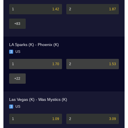
1
1.42
2
1.87
+83
LA Sparks (K) - Phoenix (K)
3
US
1
1.70
2
1.53
+22
Las Vegas (K) - Was Mystics (K)
3
US
1
1.09
2
3.09