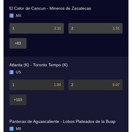
El Calor de Cancun - Mineros de Zacatecas
3
MX
1
2.11
2
1.31
+83
Atlanta (K) - Toronto Tempo (K)
3
US
1
1.00
2
5.07
+103
Panteras de Aguascaliente - Lobos Plateados de la Buap
3
MX