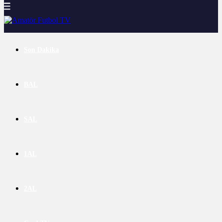
Son Dakika
BAL
SAL
1AL
2AL