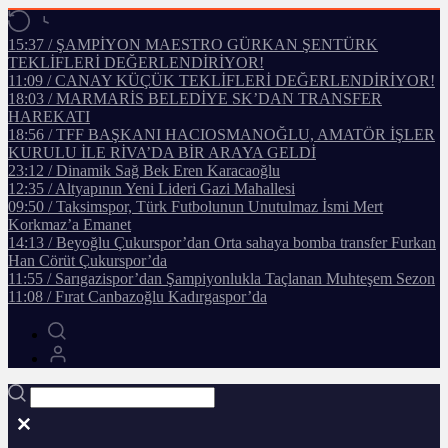
15:37 / ŞAMPİYON MAESTRO GÜRKAN ŞENTÜRK
TEKLİFLERİ DEĞERLENDİRİYOR!
11:09 / CANAY KÜÇÜK TEKLİFLERİ DEĞERLENDİRİYOR!
18:03 / MARMARİS BELEDİYE SK’DAN TRANSFER
HAREKATI
18:56 / TFF BAŞKANI HACIOSMANOĞLU, AMATÖR İŞLER
KURULU İLE RİVA’DA BİR ARAYA GELDİ
23:12 / Dinamik Sağ Bek Eren Karacaoğlu
12:35 / Altyapının Yeni Lideri Gazi Mahallesi
09:50 / Taksimspor, Türk Futbolunun Unutulmaz İsmi Mert
Korkmaz’a Emanet
14:13 / Beyoğlu Çukurspor’dan Orta sahaya bomba transfer Furkan
Han Cörüt Çukurspor’da
11:55 / Sarıgazispor’dan Şampiyonlukla Taçlanan Muhteşem Sezon
11:08 / Fırat Canbazoğlu Kadırgaspor’da