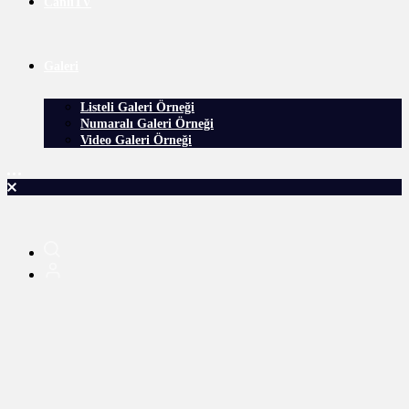
CanlıTV
Galeri
Listeli Galeri Örneği
Numaralı Galeri Örneği
Video Galeri Örneği