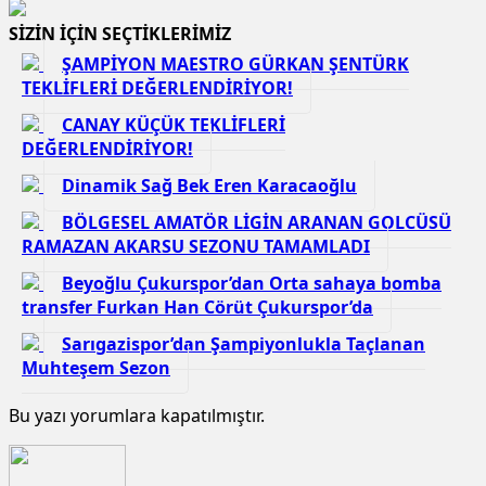
SİZİN İÇİN SEÇTİKLERİMİZ
ŞAMPİYON MAESTRO GÜRKAN ŞENTÜRK
TEKLİFLERİ DEĞERLENDİRİYOR!
CANAY KÜÇÜK TEKLİFLERİ
DEĞERLENDİRİYOR!
Dinamik Sağ Bek Eren Karacaoğlu
BÖLGESEL AMATÖR LİGİN ARANAN GOLCÜSÜ
RAMAZAN AKARSU SEZONU TAMAMLADI
Beyoğlu Çukurspor’dan Orta sahaya bomba
transfer Furkan Han Cörüt Çukurspor’da
Sarıgazispor’dan Şampiyonlukla Taçlanan
Muhteşem Sezon
Bu yazı yorumlara kapatılmıştır.