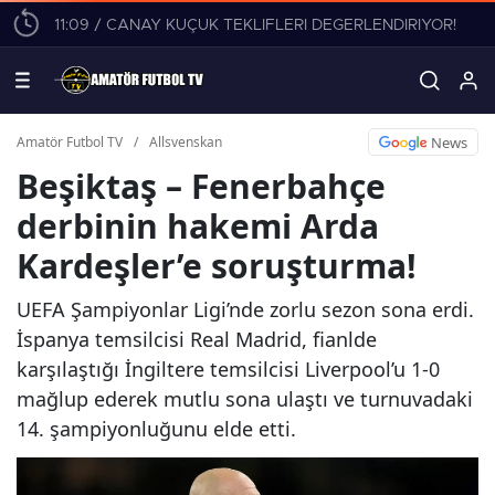
11:09 / CANAY KÜÇÜK TEKLİFLERİ DEĞERLENDİRİYOR!
News
Amatör Futbol TV
/
Allsvenskan
Beşiktaş – Fenerbahçe
derbinin hakemi Arda
Kardeşler’e soruşturma!
UEFA Şampiyonlar Ligi’nde zorlu sezon sona erdi.
İspanya temsilcisi Real Madrid, fianlde
karşılaştığı İngiltere temsilcisi Liverpool’u 1-0
mağlup ederek mutlu sona ulaştı ve turnuvadaki
14. şampiyonluğunu elde etti.