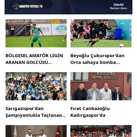
BÖLGESEL AMATÖR LİGİN
Beyoğlu Çukurspor’dan
ARANAN GOLCÜSÜ
Orta sahaya bomba
RAMAZAN AKARSU
transfer Furkan Han Cörüt
SEZONU TAMAMLADI
Çukurspor’da
Sarıgazispor’dan
Fırat Canbazoğlu
Şampiyonlukla Taçlanan
Kadırgaspor’da
Muhteşem Sezon