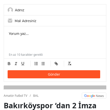
RAMAZAN AKARSU
transfer Furkan Han Cörüt
SEZONU TAMAMLADI
Çukurspor’da
En az 10 karakter gerekli
Gönder
News
Amatör Futbol TV
/
BAL
Bakırköyspor ‘dan 2 İmza