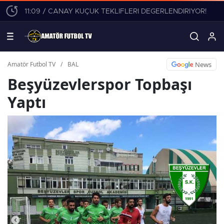
11:09 / CANAY KÜÇÜK TEKLİFLERİ DEĞERLENDİRİYOR!
News
Amatör Futbol TV
/
BAL
Beşyüzevlerspor Topbaşı
Yaptı