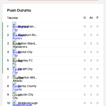
Puan Durumu
O
Av
P
Takımlar
1
Birmingham City
0
0
0
2
Blackburn Rovers
0
0
0
3
Bolton Wanderers
0
0
0
4
Bristol City
0
0
0
5
Burnley FC
0
0
0
6
Cardiff City
0
0
0
7
Charlton Athletic
0
0
0
8
Derby County
0
0
0
9
Lincoln City
0
0
0
10
Middlesbrough
0
0
0