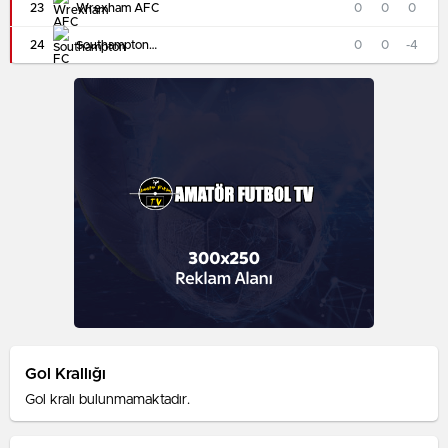
23
Wrexham AFC
0
0
0
24
Southampton FC
0
0
-4
Gol Krallığı
Gol kralı bulunmamaktadır.