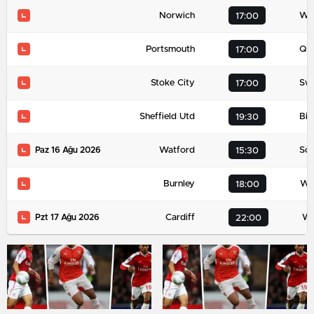
Norwich
We
17:00
Portsmouth
QP
17:00
Stoke City
Sw
17:00
Sheffield Utd
Bir
19:30
Watford
So
Paz 16 Ağu 2026
15:30
Burnley
We
18:00
Cardiff
Wr
Pzt 17 Ağu 2026
22:00