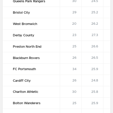
30
24.5
Queens Park Rangers
29
25.2
Bristol City
20
26.2
West Bromwich
23
27.3
Derby County
25
26.6
Preston North End
26
26.5
Blackburn Rovers
FC Portsmouth
34
25.9
26
24.8
Cardiff City
Charlton Athletic
30
25.8
Bolton Wanderers
25
25.9