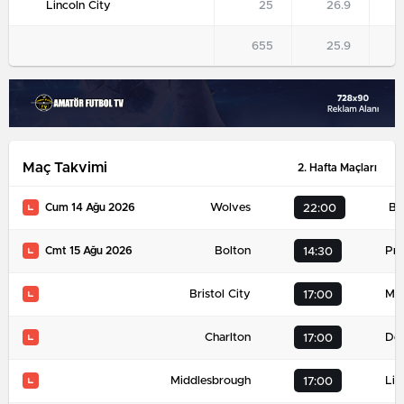
Lincoln City
25
26.9
655
25.9
Maç Takvimi
2. Hafta Maçları
Wolves
Bl
Cum 14 Ağu 2026
22:00
Bolton
Pre
Cmt 15 Ağu 2026
14:30
Bristol City
Mill
17:00
Charlton
De
17:00
Middlesbrough
Lin
17:00