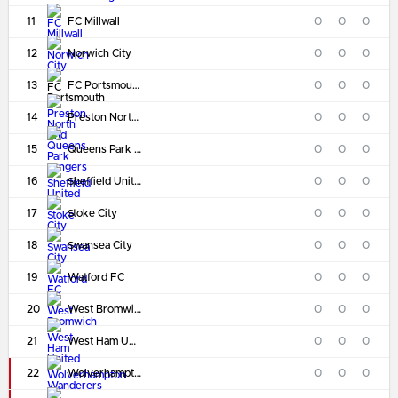
11
FC Millwall
0
0
0
12
Norwich City
0
0
0
13
FC Portsmouth
0
0
0
14
Preston North End
0
0
0
15
Queens Park Rangers
0
0
0
16
Sheffield United
0
0
0
17
Stoke City
0
0
0
18
Swansea City
0
0
0
19
Watford FC
0
0
0
20
West Bromwich
0
0
0
21
West Ham United
0
0
0
22
Wolverhampton Wanderers
0
0
0