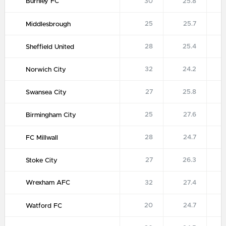
Burnley FC
30
25.8
25
25.7
Middlesbrough
28
25.4
Sheffield United
32
24.2
Norwich City
27
25.8
Swansea City
25
27.6
Birmingham City
28
24.7
FC Millwall
27
26.3
Stoke City
Wrexham AFC
32
27.4
20
24.7
Watford FC