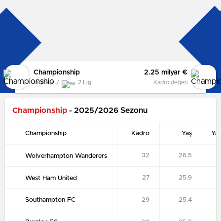
Championship
2.25 milyar €
İngiltere /
2.Lig
Kadro değeri
Championship
- 2025/2026 Sezonu
Championship
Kadro
Yaş
Ya
32
26.5
Wolverhampton Wanderers
27
25.9
West Ham United
Southampton FC
29
25.4