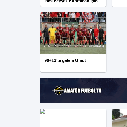
İsmi Feyyaz Kahraman İçin
Transfer Yarışı Başladı.
90+13’te gelem Umut