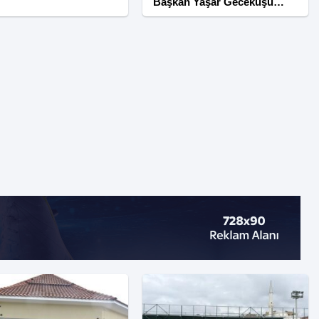
Başkan Yaşar Gecekuşu
Oldu