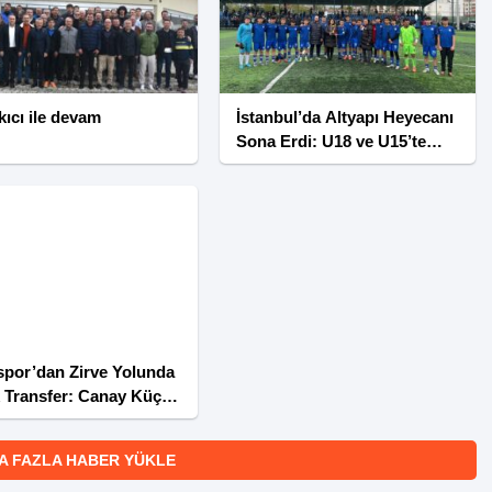
ıcı ile devam
İstanbul’da Altyapı Heyecanı
Sona Erdi: U18 ve U15’te
Şampiyonlar Kupaya Uzandı
por’dan Zirve Yolunda
k Transfer: Canay Küçük
suna Katıldı
A FAZLA HABER YÜKLE