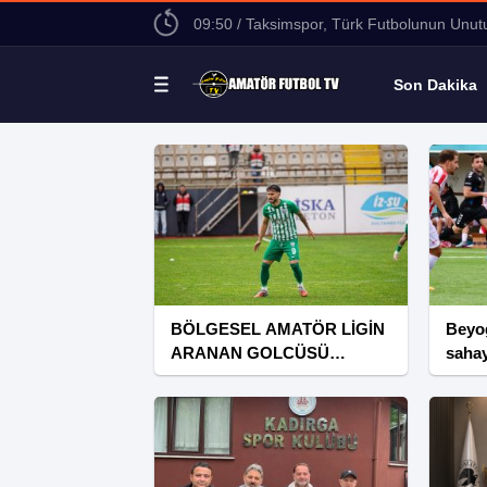
14:13 / Beyoğlu Çukurspor’dan Orta saha
Son Dakika
BÖLGESEL AMATÖR LİGİN
Beyo
ARANAN GOLCÜSÜ
saha
RAMAZAN AKARSU
Furk
SEZONU TAMAMLADI
Çuku