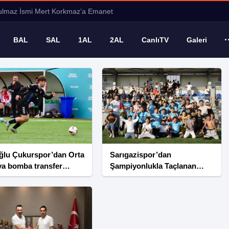
ya bomba transfer Furkan Han Cörüt Çukurspor’da
BAL
SAL
1AL
2AL
CanlıTV
Galeri
ğlu Çukurspor’dan Orta
Sarıgazispor’dan
ya bomba transfer
Şampiyonlukla Taçlanan
an Han Cörüt
Muhteşem Sezon
rspor’da