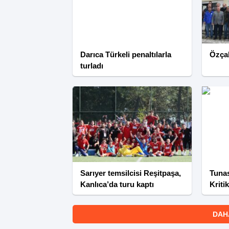
Darıca Türkeli penaltılarla
Özçak
turladı
Sarıyer temsilcisi Reşitpaşa,
Tunas
Kanlıca’da turu kaptı
Kriti
Kadro
DAH