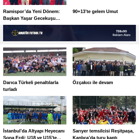
Ramispor’da Yeni Dönem:
90+13’te gelem Umut
Başkan Yaşar Gecekuşu
Oldu
Darıca Türkeli penaltılarla
Özçakıcı ile devam
turladı
İstanbul’da Altyapı Heyecanı
Sarıyer temsilcisi Reşitpaşa,
Sona Erdi: U18 ve U15’te
Kanlıca’da turu kaptı