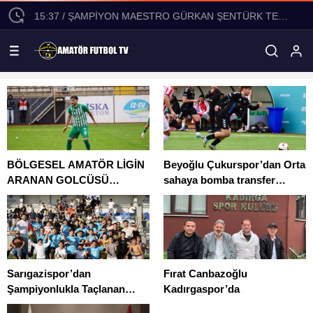
15:37 / ŞAMPİYON MAESTRO GÜRKAN ŞENTÜRK TEKLİFLERİ DEĞERLENDİRİYOR!
BÖLGESEL AMATÖR LİGİN
Beyoğlu Çukurspor’dan Orta
ARANAN GOLCÜSÜ
sahaya bomba transfer
RAMAZAN AKARSU
Furkan Han Cörüt
SEZONU TAMAMLADI
Çukurspor’da
Sarıgazispor’dan
Fırat Canbazoğlu
Şampiyonlukla Taçlanan
Kadırgaspor’da
Muhteşem Sezon