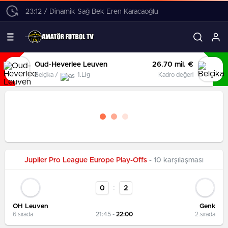
23:12 / Dinamik Sağ Bek Eren Karacaoğlu
Oud-Heverlee Leuven
26.70 mil. €
Belçika /
1.Lig
Kadro değeri
Jupiler Pro League Europe Play-Offs
- 10 karşılaşması
:
0
2
OH Leuven
Genk
6.sırada
21:45 -
22:00
2.sırada