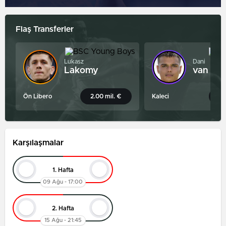
Flaş Transferler
Lukasz
Dani
Lakomy
van den
Ön Libero
2.00 mil. €
Kaleci
B
Karşılaşmalar
1. Hafta
09 Ağu - 17:00
2. Hafta
15 Ağu - 21:45