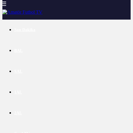
Son Dakika
BAL
SAL
1AL
2AL