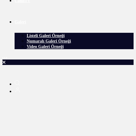
CanlıTV
Galeri
Listeli Galeri Örneği
Numaralı Galeri Örneği
Video Galeri Örneği