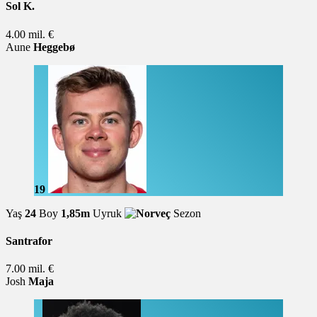
Sol K.
4.00 mil. €
Aune
Heggebø
19
Yaş
24
Boy
1,85m
Uyruk
Sezon
Santrafor
7.00 mil. €
Josh
Maja