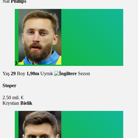
Nat
Phillips
3
Yaş
29
Boy
1,90m
Uyruk
Sezon
Stoper
2.50 mil. €
Krystian
Bielik