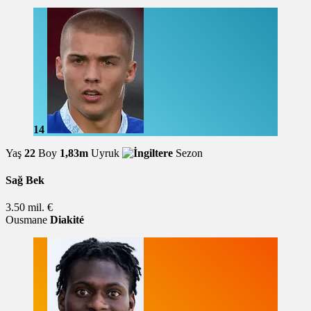
14
Yaş
22
Boy
1,83m
Uyruk
Sezon
Sağ Bek
3.50 mil. €
Ousmane
Diakité