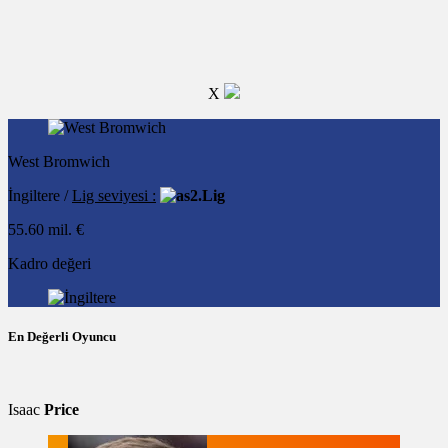
X
West Bromwich
İngiltere /
Lig seviyesi :
2.Lig
55.60 mil. €
Kadro değeri
En Değerli Oyuncu
Isaac
Price