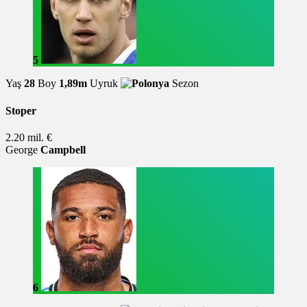
5
Yaş
28
Boy
1,89m
Uyruk
Sezon
Stoper
2.20 mil. €
George
Campbell
6