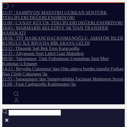
15:37 / ŞAMPİYON MAESTRO GÜRKAN ŞENTÜRK
TEKLİFLERİ DEĞERLENDİRİYOR!
11:09 / CANAY KÜÇÜK TEKLİFLERİ DEĞERLENDİRİYOR!
18:03 / MARMARİS BELEDİYE SK’DAN TRANSFER
HAREKATI
18:56 / TFF BAŞKANI HACIOSMANOĞLU, AMATÖR İŞLER
KURULU İLE RİVA’DA BİR ARAYA GELDİ
23:12 / Dinamik Sağ Bek Eren Karacaoğlu
12:35 / Altyapının Yeni Lideri Gazi Mahallesi
09:50 / Taksimspor, Türk Futbolunun Unutulmaz İsmi Mert
Korkmaz’a Emanet
14:13 / Beyoğlu Çukurspor’dan Orta sahaya bomba transfer Furkan
Han Cörüt Çukurspor’da
11:55 / Sarıgazispor’dan Şampiyonlukla Taçlanan Muhteşem Sezon
11:08 / Fırat Canbazoğlu Kadırgaspor’da