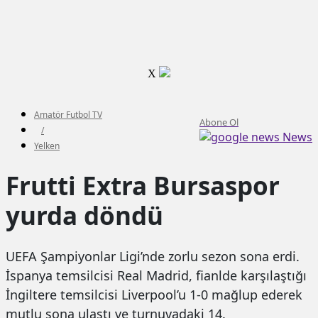
X
Amatör Futbol TV
Abone Ol
/
News
Yelken
Frutti Extra Bursaspor
yurda döndü
UEFA Şampiyonlar Ligi’nde zorlu sezon sona erdi.
İspanya temsilcisi Real Madrid, fianlde karşılaştığı
İngiltere temsilcisi Liverpool’u 1-0 mağlup ederek
mutlu sona ulaştı ve turnuvadaki 14.