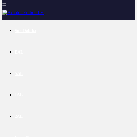
Son Dakika
BAL
SAL
1AL
2AL