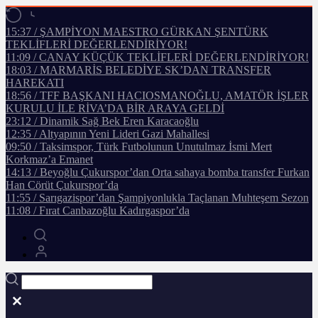
15:37 / ŞAMPİYON MAESTRO GÜRKAN ŞENTÜRK
TEKLİFLERİ DEĞERLENDİRİYOR!
11:09 / CANAY KÜÇÜK TEKLİFLERİ DEĞERLENDİRİYOR!
18:03 / MARMARİS BELEDİYE SK’DAN TRANSFER
HAREKATI
18:56 / TFF BAŞKANI HACIOSMANOĞLU, AMATÖR İŞLER
KURULU İLE RİVA’DA BİR ARAYA GELDİ
23:12 / Dinamik Sağ Bek Eren Karacaoğlu
12:35 / Altyapının Yeni Lideri Gazi Mahallesi
09:50 / Taksimspor, Türk Futbolunun Unutulmaz İsmi Mert
Korkmaz’a Emanet
14:13 / Beyoğlu Çukurspor’dan Orta sahaya bomba transfer Furkan
Han Cörüt Çukurspor’da
11:55 / Sarıgazispor’dan Şampiyonlukla Taçlanan Muhteşem Sezon
11:08 / Fırat Canbazoğlu Kadırgaspor’da