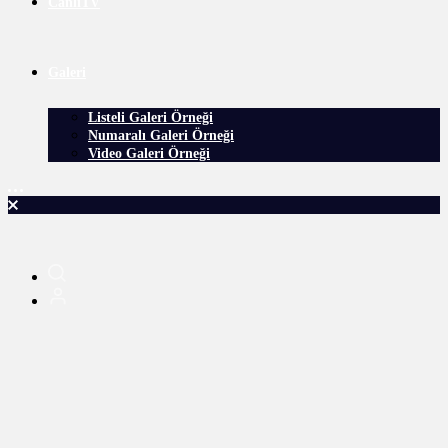
CanlıTV
Galeri
Listeli Galeri Örneği
Numaralı Galeri Örneği
Video Galeri Örneği