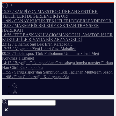
15:37 / ŞAMPİYON MAESTRO GÜRKAN ŞENTÜRK
TEKLİFLERİ DEĞERLENDİRİYOR!
11:09 / CANAY KÜÇÜK TEKLİFLERİ DEĞERLENDİRİYOR!
18:03 / MARMARİS BELEDİYE SK’DAN TRANSFER
HAREKATI
18:56 / TFF BAŞKANI HACIOSMANOĞLU, AMATÖR İŞLER
KURULU İLE RİVA’DA BİR ARAYA GELDİ
23:12 / Dinamik Sağ Bek Eren Karacaoğlu
12:35 / Altyapının Yeni Lideri Gazi Mahallesi
09:50 / Taksimspor, Türk Futbolunun Unutulmaz İsmi Mert
Korkmaz’a Emanet
14:13 / Beyoğlu Çukurspor’dan Orta sahaya bomba transfer Furkan
Han Cörüt Çukurspor’da
11:55 / Sarıgazispor’dan Şampiyonlukla Taçlanan Muhteşem Sezon
11:08 / Fırat Canbazoğlu Kadırgaspor’da