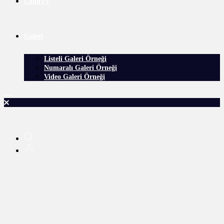
CanlıTV
Galeri
Listeli Galeri Örneği
Numaralı Galeri Örneği
Video Galeri Örneği