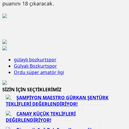
puanını 18 çıkaracak.
gülaylı bozkurtspor
Gülyalı Bozkurtspor
Ordu süper amatör ligi
SİZİN İÇİN SEÇTİKLERİMİZ
ŞAMPİYON MAESTRO GÜRKAN ŞENTÜRK
TEKLİFLERİ DEĞERLENDİRİYOR!
CANAY KÜÇÜK TEKLİFLERİ
DEĞERLENDİRİYOR!