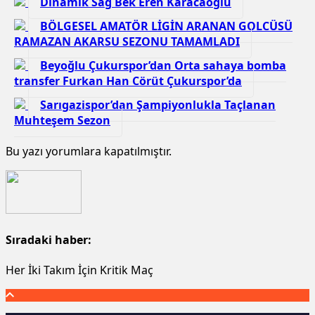
Dinamik Sağ Bek Eren Karacaoğlu
BÖLGESEL AMATÖR LİGİN ARANAN GOLCÜSÜ
RAMAZAN AKARSU SEZONU TAMAMLADI
Beyoğlu Çukurspor’dan Orta sahaya bomba
transfer Furkan Han Cörüt Çukurspor’da
Sarıgazispor’dan Şampiyonlukla Taçlanan
Muhteşem Sezon
Bu yazı yorumlara kapatılmıştır.
Sıradaki haber:
Her İki Takım İçin Kritik Maç