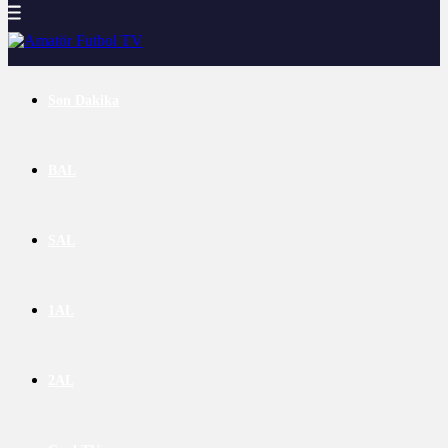
Son Dakika
BAL
SAL
1AL
2AL