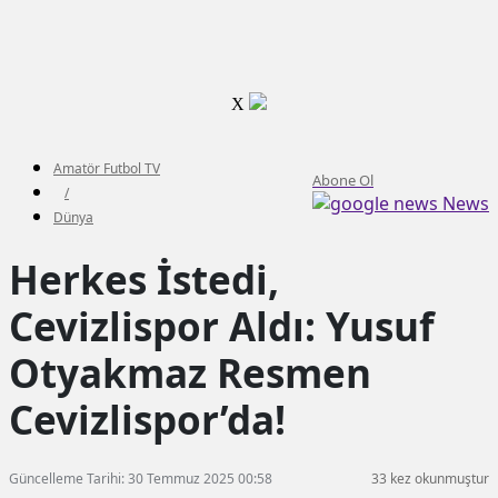
X
Amatör Futbol TV
Abone Ol
/
News
Dünya
Herkes İstedi,
Cevizlispor Aldı: Yusuf
Otyakmaz Resmen
Cevizlispor’da!
Güncelleme Tarihi: 30 Temmuz 2025 00:58
33 kez okunmuştur