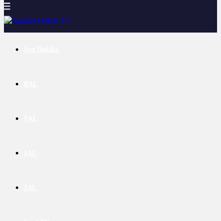
Son Dakika
BAL
SAL
1AL
2AL