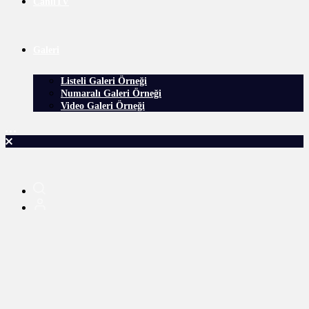
CanlıTV
Galeri
Listeli Galeri Örneği
Numaralı Galeri Örneği
Video Galeri Örneği