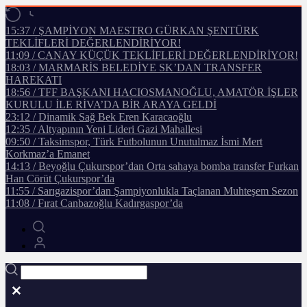
15:37 / ŞAMPİYON MAESTRO GÜRKAN ŞENTÜRK
TEKLİFLERİ DEĞERLENDİRİYOR!
11:09 / CANAY KÜÇÜK TEKLİFLERİ DEĞERLENDİRİYOR!
18:03 / MARMARİS BELEDİYE SK’DAN TRANSFER
HAREKATI
18:56 / TFF BAŞKANI HACIOSMANOĞLU, AMATÖR İŞLER
KURULU İLE RİVA’DA BİR ARAYA GELDİ
23:12 / Dinamik Sağ Bek Eren Karacaoğlu
12:35 / Altyapının Yeni Lideri Gazi Mahallesi
09:50 / Taksimspor, Türk Futbolunun Unutulmaz İsmi Mert
Korkmaz’a Emanet
14:13 / Beyoğlu Çukurspor’dan Orta sahaya bomba transfer Furkan
Han Cörüt Çukurspor’da
11:55 / Sarıgazispor’dan Şampiyonlukla Taçlanan Muhteşem Sezon
11:08 / Fırat Canbazoğlu Kadırgaspor’da