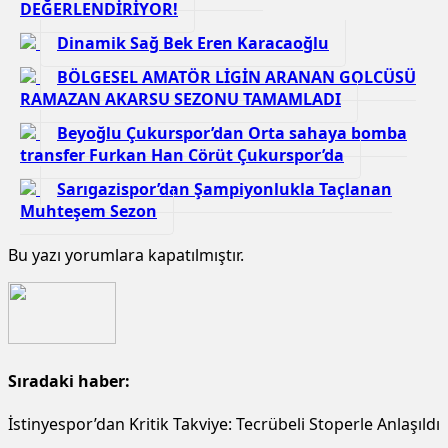
DEĞERLENDİRİYOR!
Dinamik Sağ Bek Eren Karacaoğlu
BÖLGESEL AMATÖR LİGİN ARANAN GOLCÜSÜ
RAMAZAN AKARSU SEZONU TAMAMLADI
Beyoğlu Çukurspor’dan Orta sahaya bomba
transfer Furkan Han Cörüt Çukurspor’da
Sarıgazispor’dan Şampiyonlukla Taçlanan
Muhteşem Sezon
Bu yazı yorumlara kapatılmıştır.
Sıradaki haber:
İstinyespor’dan Kritik Takviye: Tecrübeli Stoperle Anlaşıldı