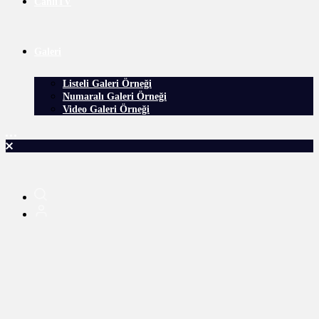
CanlıTV
Galeri
Listeli Galeri Örneği
Numaralı Galeri Örneği
Video Galeri Örneği