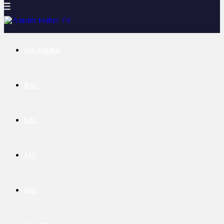
Son Dakika
BAL
SAL
1AL
2AL