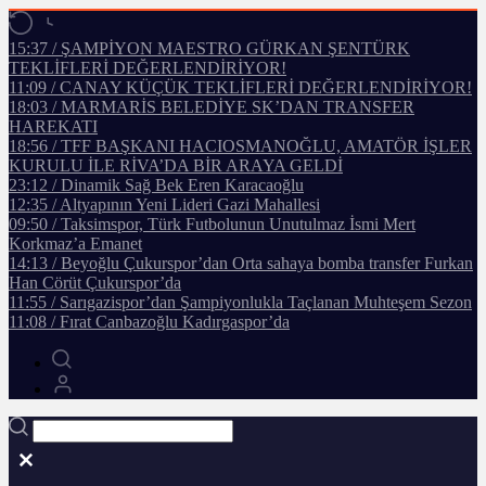
15:37 / ŞAMPİYON MAESTRO GÜRKAN ŞENTÜRK
TEKLİFLERİ DEĞERLENDİRİYOR!
11:09 / CANAY KÜÇÜK TEKLİFLERİ DEĞERLENDİRİYOR!
18:03 / MARMARİS BELEDİYE SK’DAN TRANSFER
HAREKATI
18:56 / TFF BAŞKANI HACIOSMANOĞLU, AMATÖR İŞLER
KURULU İLE RİVA’DA BİR ARAYA GELDİ
23:12 / Dinamik Sağ Bek Eren Karacaoğlu
12:35 / Altyapının Yeni Lideri Gazi Mahallesi
09:50 / Taksimspor, Türk Futbolunun Unutulmaz İsmi Mert
Korkmaz’a Emanet
14:13 / Beyoğlu Çukurspor’dan Orta sahaya bomba transfer Furkan
Han Cörüt Çukurspor’da
11:55 / Sarıgazispor’dan Şampiyonlukla Taçlanan Muhteşem Sezon
11:08 / Fırat Canbazoğlu Kadırgaspor’da