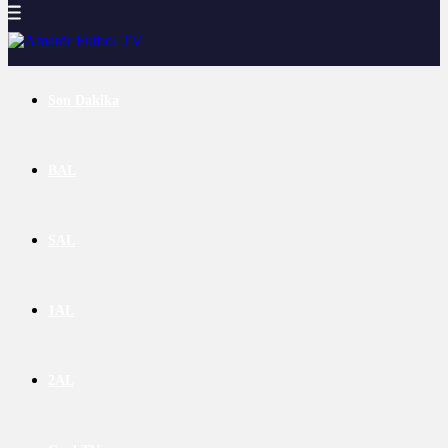
Son Dakika
BAL
SAL
1AL
2AL