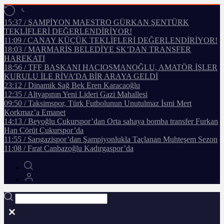
15:37 / ŞAMPİYON MAESTRO GÜRKAN ŞENTÜRK
TEKLİFLERİ DEĞERLENDİRİYOR!
11:09 / CANAY KÜÇÜK TEKLİFLERİ DEĞERLENDİRİYOR!
18:03 / MARMARİS BELEDİYE SK’DAN TRANSFER
HAREKATI
18:56 / TFF BAŞKANI HACIOSMANOĞLU, AMATÖR İŞLER
KURULU İLE RİVA’DA BİR ARAYA GELDİ
23:12 / Dinamik Sağ Bek Eren Karacaoğlu
12:35 / Altyapının Yeni Lideri Gazi Mahallesi
09:50 / Taksimspor, Türk Futbolunun Unutulmaz İsmi Mert
Korkmaz’a Emanet
14:13 / Beyoğlu Çukurspor’dan Orta sahaya bomba transfer Furkan
Han Cörüt Çukurspor’da
11:55 / Sarıgazispor’dan Şampiyonlukla Taçlanan Muhteşem Sezon
11:08 / Fırat Canbazoğlu Kadırgaspor’da