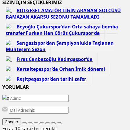
SİZİN İÇİN SEÇTİKLERİMİZ
BÖLGESEL AMATÖR LİGİN ARANAN GOLCÜSÜ
RAMAZAN AKARSU SEZONU TAMAMLADI
Beyoğlu Çukurspor’dan Orta sahaya bomba
transfer Furkan Han Cörüt Çukurspor’da
Sarıgazispor’dan Şampiyonlukla Taçlanan
Muhteşem Sezon
Fırat Canbazoğlu Kadırgaspor’da
Kartaltepespor’da Orhan İmik dönemi
Reşitpaşaspor’dan tarihi zafer
YORUMLAR
Gönder
En az 10 karakter gerekli