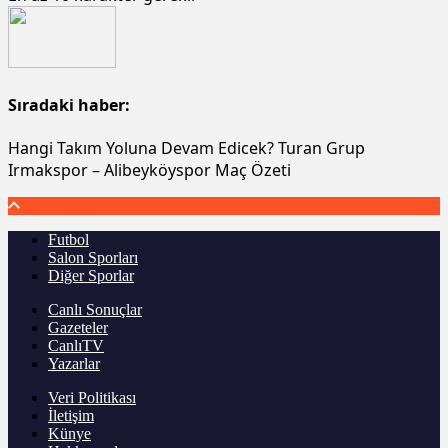
Sıradaki haber:
Hangi Takım Yoluna Devam Edicek? Turan Grup
Irmakspor – Alibeyköyspor Maç Özeti
Futbol
Salon Sporları
Diğer Sporlar
Canlı Sonuçlar
Gazeteler
CanlıTV
Yazarlar
Veri Politikası
İletişim
Künye