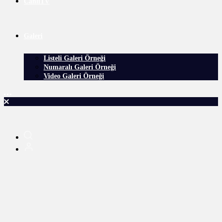
CanlıTV
Galeri
Listeli Galeri Örneği
Numaralı Galeri Örneği
Video Galeri Örneği