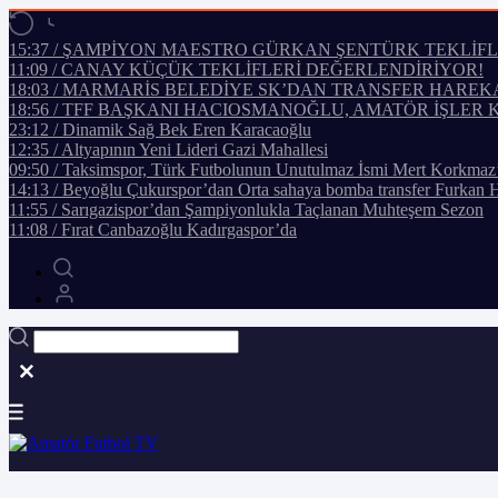
15:37 / ŞAMPİYON MAESTRO GÜRKAN ŞENTÜRK TEKLİF
11:09 / CANAY KÜÇÜK TEKLİFLERİ DEĞERLENDİRİYOR!
18:03 / MARMARİS BELEDİYE SK’DAN TRANSFER HAREK
18:56 / TFF BAŞKANI HACIOSMANOĞLU, AMATÖR İŞLER 
23:12 / Dinamik Sağ Bek Eren Karacaoğlu
12:35 / Altyapının Yeni Lideri Gazi Mahallesi
09:50 / Taksimspor, Türk Futbolunun Unutulmaz İsmi Mert Korkmaz
14:13 / Beyoğlu Çukurspor’dan Orta sahaya bomba transfer Furkan 
11:55 / Sarıgazispor’dan Şampiyonlukla Taçlanan Muhteşem Sezon
11:08 / Fırat Canbazoğlu Kadırgaspor’da