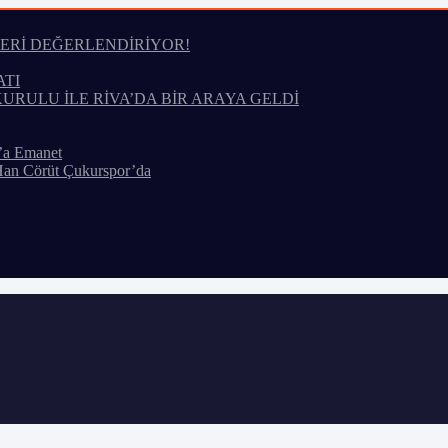
LERİ DEĞERLENDİRİYOR!
ATI
KURULU İLE RİVA’DA BİR ARAYA GELDİ
’a Emanet
Han Cörüt Çukurspor’da