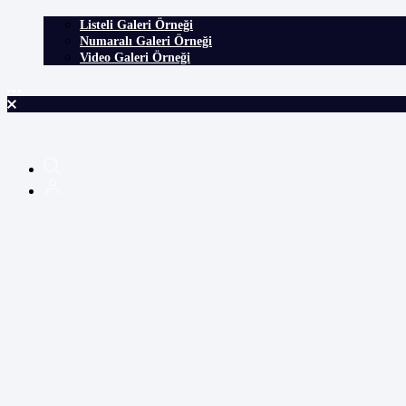
Listeli Galeri Örneği
Numaralı Galeri Örneği
Video Galeri Örneği