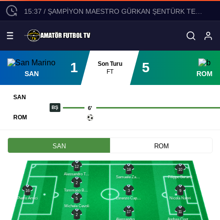
15:37 / ŞAMPİYON MAESTRO GÜRKAN ŞENTÜRK TEKLİFLERİ DEĞERLENDİRİYOR!
1
5
Son Turu
FT
SAN
ROM
SAN
BŞ
6'
ROM
SAN
ROM
12
18
10
Alessandro Tosi
Samuele Zannoni
Filippo Berardi
2
Tommaso Benvenuti
3
9
16
Lorenzo Capicchioni
Nicola Nanni
Pietro Amici
5
Michele Cevoli
17
11
2
Alessandro Golinucci
Andrea Contadini