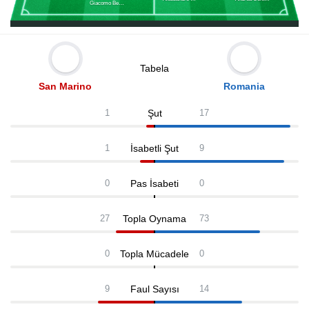
Giacomo Benvenuti
Tabela
San Marino
Romania
Şut
1
17
İsabetli Şut
1
9
Pas İsabeti
0
0
Topla Oynama
27
73
Topla Mücadele
0
0
Faul Sayısı
9
14