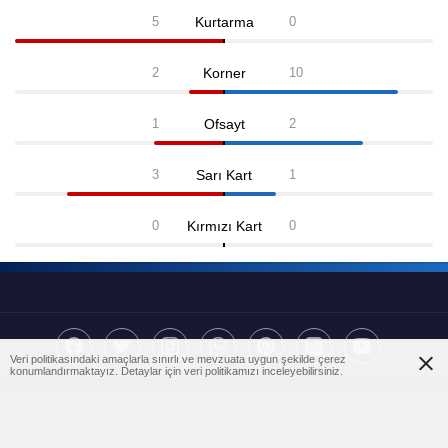
Kurtarma
5
0
Korner
2
10
Ofsayt
1
2
Sarı Kart
3
1
Kırmızı Kart
0
0
Veri politikasındaki amaçlarla sınırlı ve mevzuata uygun şekilde çerez
konumlandırmaktayız. Detaylar için veri politikamızı inceleyebilirsiniz.
BirFanatik teması BirTema.com ekibi tarafından üretilmiş premium
spor haberleri temasıdır.