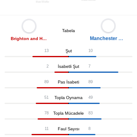
Mats Wieffer
Tabela
Manchester United
Brighton and Hove Albion
Şut
13
10
İsabetli Şut
2
7
Pas İsabeti
89
89
Topla Oynama
51
49
Topla Mücadele
78
83
Faul Sayısı
11
8