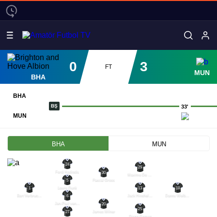
0
3
FT
MUN
BHA
BHA
BŞ
33'
MUN
BHA
MUN
24
29
Ferdi Kadioglu
30
Maxime De Cuyper
Pascal Gross
5
Lewis Dunk
13
1
18
Jack Hinshelwood
Bart Verbruggen
Danny Welbeck
6
Jan-Paul van Hecke
20
25
James Milner
27
Diego Gomez