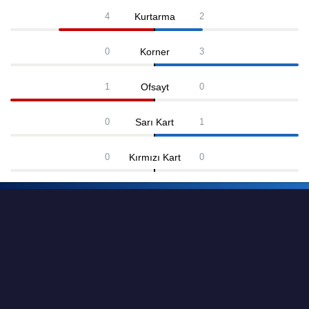
Kurtarma
4
2
Korner
0
3
Ofsayt
1
0
Sarı Kart
0
1
Kırmızı Kart
0
0