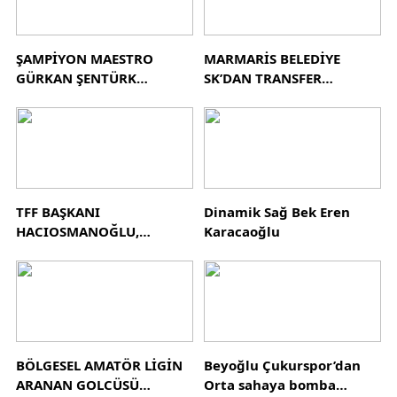
ŞAMPİYON MAESTRO
MARMARİS BELEDİYE
GÜRKAN ŞENTÜRK
SK’DAN TRANSFER
TEKLİFLERİ
HAREKATI
DEĞERLENDİRİYOR!
TFF BAŞKANI
Dinamik Sağ Bek Eren
HACIOSMANOĞLU,
Karacaoğlu
AMATÖR İŞLER KURULU İLE
RİVA’DA BİR ARAYA GELDİ
BÖLGESEL AMATÖR LİGİN
Beyoğlu Çukurspor’dan
ARANAN GOLCÜSÜ
Orta sahaya bomba