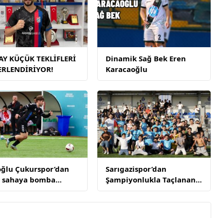
Y KÜÇÜK TEKLİFLERİ
Dinamik Sağ Bek Eren
ERLENDİRİYOR!
Karacaoğlu
ğlu Çukurspor’dan
Sarıgazispor’dan
 sahaya bomba
Şampiyonlukla Taçlanan
sfer Furkan Han
Muhteşem Sezon
t Çukurspor’da