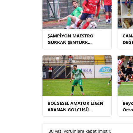
ŞAMPİYON MAESTRO
CANA
GÜRKAN ŞENTÜRK
DEĞ
TEKLİFLERİ
DEĞERLENDİRİYOR!
BÖLGESEL AMATÖR LİGİN
Beyo
ARANAN GOLCÜSÜ
Orta
RAMAZAN AKARSU
tran
SEZONU TAMAMLADI
Cörü
Bu yazı yorumlara kapatılmıştır.