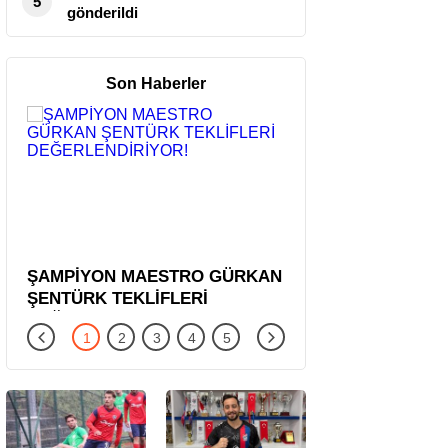
5
gönderildi
Son Haberler
ŞAMPİYON MAESTRO GÜRKAN
CANAY KÜÇÜK TEKL
ŞENTÜRK TEKLİFLERİ
DEĞERLENDİRİYOR
DEĞERLENDİRİYOR!