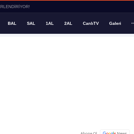
ERLENDİRİYOR!
BAL
SAL
1AL
2AL
CanlıTV
Galeri
Abone Ol
News