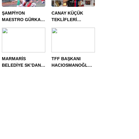
ŞAMPİYON
CANAY KÜÇÜK
MAESTRO GÜRKAN
TEKLİFLERİ
ŞENTÜRK
DEĞERLENDİRİYOR!
TEKLİFLERİ
DEĞERLENDİRİYOR!
MARMARİS
TFF BAŞKANI
BELEDİYE SK’DAN
HACIOSMANOĞLU,
TRANSFER
AMATÖR İŞLER
HAREKATI
KURULU İLE
RİVA’DA BİR ARAYA
GELDİ