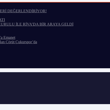
LERİ DEĞERLENDİRİYOR!
ATI
KURULU İLE RİVA’DA BİR ARAYA GELDİ
’a Emanet
Han Cörüt Çukurspor’da