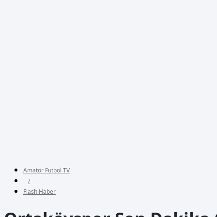
Amatör Futbol TV
/
Flash Haber