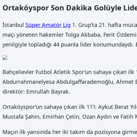
Ortaköyspor Son Dakika Golüyle Lider
İstanbul
Süper Amatör Lig
1. Grup’ta 21. hafta mücad
maçı yöneten hakemler Tolga Akbaba, Ferit Özdemir 
yenilgiyle topladığı 44 puanla lider konumundaydı. Ba
Bahçelievler Futbol Atletik Spor’un sahaya çıkan i
Abdurrahmanelyesa Abdulgaffarademoğlu, Ahmet Be
direktör: Emrullah Bayrak.
Ortaköyspor’un sahaya çıkan ilk 11’i: Aykut Berat Yı
Mustafa Şahin, Emirhan Çetin, Ozan Aydın ve Fatih
Maçın ilk yarısında her iki takım da pozisyona girme