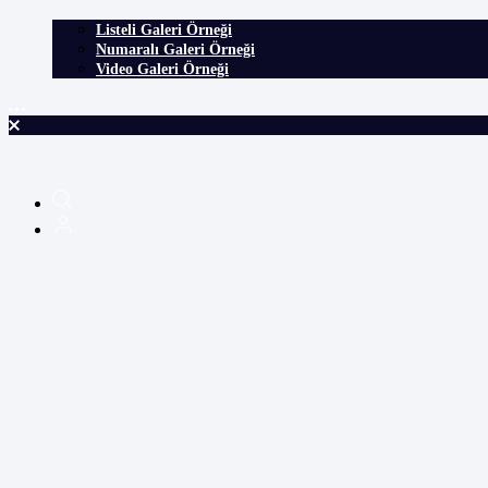
Listeli Galeri Örneği
Numaralı Galeri Örneği
Video Galeri Örneği