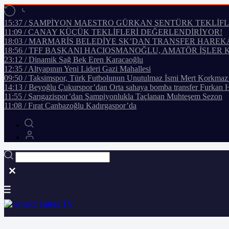
15:37 / ŞAMPİYON MAESTRO GÜRKAN ŞENTÜRK TEKLİF
11:09 / CANAY KÜÇÜK TEKLİFLERİ DEĞERLENDİRİYOR!
18:03 / MARMARİS BELEDİYE SK’DAN TRANSFER HAREK
18:56 / TFF BAŞKANI HACIOSMANOĞLU, AMATÖR İŞLER 
23:12 / Dinamik Sağ Bek Eren Karacaoğlu
12:35 / Altyapının Yeni Lideri Gazi Mahallesi
09:50 / Taksimspor, Türk Futbolunun Unutulmaz İsmi Mert Korkmaz
14:13 / Beyoğlu Çukurspor’dan Orta sahaya bomba transfer Furkan 
11:55 / Sarıgazispor’dan Şampiyonlukla Taçlanan Muhteşem Sezon
11:08 / Fırat Canbazoğlu Kadırgaspor’da