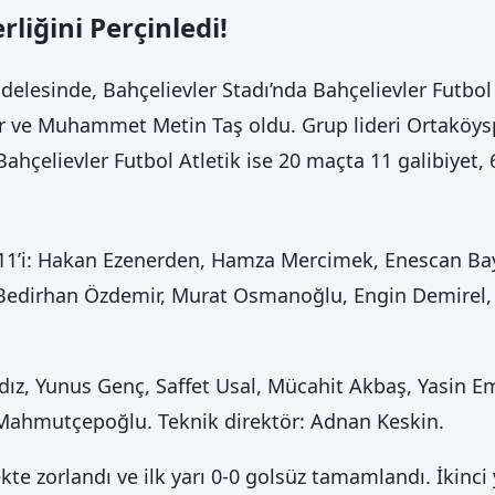
liğini Perçinledi!
elesinde, Bahçelievler Stadı’nda Bahçelievler Futbol A
ve Muhammet Metin Taş oldu. Grup lideri Ortaköyspor
hçelievler Futbol Atletik ise 20 maçta 11 galibiyet, 6 
lk 11’i: Hakan Ezenerden, Hamza Mercimek, Enescan Ba
dirhan Özdemir, Murat Osmanoğlu, Engin Demirel, 
ldız, Yunus Genç, Saffet Usal, Mücahit Akbaş, Yasin E
 Mahmutçepoğlu. Teknik direktör: Adnan Keskin.
kte zorlandı ve ilk yarı 0-0 golsüz tamamlandı. İkinci