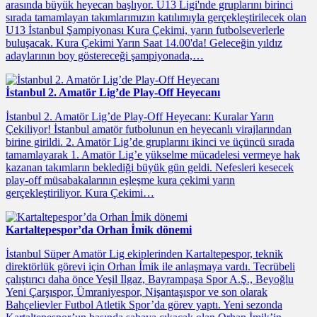
arasında büyük heyecan başlıyor. U13 Ligi'nde gruplarını birinci
sırada tamamlayan takımlarımızın katılımıyla gerçekleştirilecek olan
U13 İstanbul Şampiyonası Kura Çekimi, yarın futbolseverlerle
buluşacak. Kura Çekimi Yarın Saat 14.00'da! Geleceğin yıldız
adaylarının boy göstereceği şampiyonada,…
İstanbul 2. Amatör Lig’de Play-Off Heyecanı
İstanbul 2. Amatör Lig’de Play-Off Heyecanı: Kuralar Yarın
Çekiliyor! İstanbul amatör futbolunun en heyecanlı virajlarından
birine girildi. 2. Amatör Lig’de gruplarını ikinci ve üçüncü sırada
tamamlayarak 1. Amatör Lig’e yükselme mücadelesi vermeye hak
kazanan takımların beklediği büyük gün geldi. Nefesleri kesecek
play-off müsabakalarının eşleşme kura çekimi yarın
gerçekleştiriliyor. Kura Çekimi…
Kartaltepespor’da Orhan İmik dönemi
İstanbul Süper Amatör Lig ekiplerinden Kartaltepespor, teknik
direktörlük görevi için Orhan İmik ile anlaşmaya vardı. Tecrübeli
çalıştırıcı daha önce Yeşil Ilgaz, Bayrampaşa Spor A.Ş., Beyoğlu
Yeni Çarşıspor, Ümraniyespor, Nişantaşıspor ve son olarak
Bahçelievler Futbol Atletik Spor’da görev yaptı. Yeni sezonda