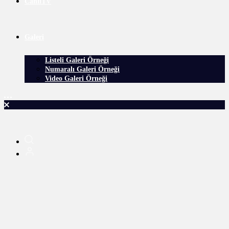
CanlıTV
Galeri
Listeli Galeri Örneği
Numaralı Galeri Örneği
Video Galeri Örneği