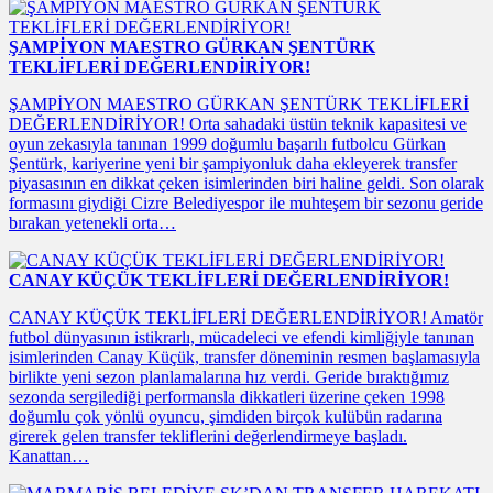
ŞAMPİYON MAESTRO GÜRKAN ŞENTÜRK
TEKLİFLERİ DEĞERLENDİRİYOR!
ŞAMPİYON MAESTRO GÜRKAN ŞENTÜRK TEKLİFLERİ
DEĞERLENDİRİYOR! Orta sahadaki üstün teknik kapasitesi ve
oyun zekasıyla tanınan 1999 doğumlu başarılı futbolcu Gürkan
Şentürk, kariyerine yeni bir şampiyonluk daha ekleyerek transfer
piyasasının en dikkat çeken isimlerinden biri haline geldi. Son olarak
formasını giydiği Cizre Belediyespor ile muhteşem bir sezonu geride
bırakan yetenekli orta…
CANAY KÜÇÜK TEKLİFLERİ DEĞERLENDİRİYOR!
CANAY KÜÇÜK TEKLİFLERİ DEĞERLENDİRİYOR! Amatör
futbol dünyasının istikrarlı, mücadeleci ve efendi kimliğiyle tanınan
isimlerinden Canay Küçük, transfer döneminin resmen başlamasıyla
birlikte yeni sezon planlamalarına hız verdi. Geride bıraktığımız
sezonda sergilediği performansla dikkatleri üzerine çeken 1998
doğumlu çok yönlü oyuncu, şimdiden birçok kulübün radarına
girerek gelen transfer tekliflerini değerlendirmeye başladı.
Kanattan…