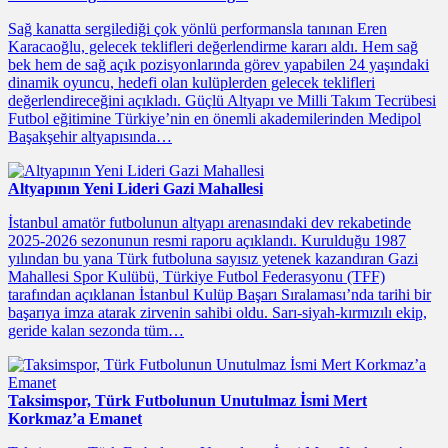
Sağ kanatta sergilediği çok yönlü performansla tanınan Eren
Karacaoğlu, gelecek teklifleri değerlendirme kararı aldı. Hem sağ
bek hem de sağ açık pozisyonlarında görev yapabilen 24 yaşındaki
dinamik oyuncu, hedefi olan kulüplerden gelecek teklifleri
değerlendireceğini açıkladı. Güçlü Altyapı ve Milli Takım Tecrübesi
Futbol eğitimine Türkiye’nin en önemli akademilerinden Medipol
Başakşehir altyapısında…
Altyapının Yeni Lideri Gazi Mahallesi
İstanbul amatör futbolunun altyapı arenasındaki dev rekabetinde
2025-2026 sezonunun resmi raporu açıklandı. Kurulduğu 1987
yılından bu yana Türk futboluna sayısız yetenek kazandıran Gazi
Mahallesi Spor Kulübü, Türkiye Futbol Federasyonu (TFF)
tarafından açıklanan İstanbul Kulüp Başarı Sıralaması’nda tarihi bir
başarıya imza atarak zirvenin sahibi oldu. Sarı-siyah-kırmızılı ekip,
geride kalan sezonda tüm…
Taksimspor, Türk Futbolunun Unutulmaz İsmi Mert
Korkmaz’a Emanet