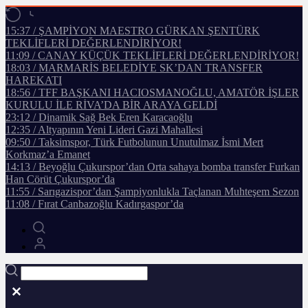
15:37 / ŞAMPİYON MAESTRO GÜRKAN ŞENTÜRK
TEKLİFLERİ DEĞERLENDİRİYOR!
11:09 / CANAY KÜÇÜK TEKLİFLERİ DEĞERLENDİRİYOR!
18:03 / MARMARİS BELEDİYE SK’DAN TRANSFER
HAREKATI
18:56 / TFF BAŞKANI HACIOSMANOĞLU, AMATÖR İŞLER
KURULU İLE RİVA’DA BİR ARAYA GELDİ
23:12 / Dinamik Sağ Bek Eren Karacaoğlu
12:35 / Altyapının Yeni Lideri Gazi Mahallesi
09:50 / Taksimspor, Türk Futbolunun Unutulmaz İsmi Mert
Korkmaz’a Emanet
14:13 / Beyoğlu Çukurspor’dan Orta sahaya bomba transfer Furkan
Han Cörüt Çukurspor’da
11:55 / Sarıgazispor’dan Şampiyonlukla Taçlanan Muhteşem Sezon
11:08 / Fırat Canbazoğlu Kadırgaspor’da