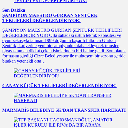
Son Dakika
ŞAMPİYON MAESTRO GÜRKAN ŞENTÜRK
TEKLİFLERİ DEĞERLENDİRİYOR!
ŞAMPİYON MAESTRO GÜRKAN ŞENTÜRK TEKLİFLERİ
DEĞERLENDİRİYOR! Orta sahadaki üstün teknik kapasitesi ve
oyun zekasıyla tanınan 1999 doğumlu başarılı futbolcu Gürkan
Şentürk, kariyerine yeni bir şampiyonluk daha ekleyerek transfer
piyasasının en dikkat çeken isimlerinden biri haline geldi. Son olarak
formasını giydiği Cizre Belediyespor ile muhteşem bir sezonu geride
bırakan yetenekli orta…
CANAY KÜÇÜK TEKLİFLERİ DEĞERLENDİRİYOR!
MARMARİS BELEDİYE SK’DAN TRANSFER HAREKATI