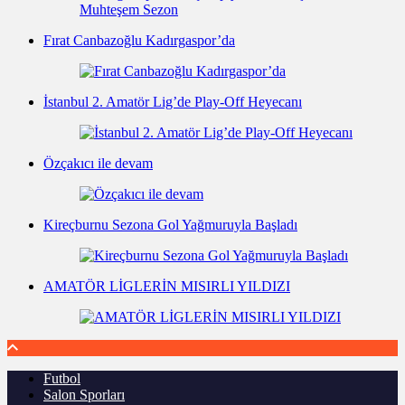
Fırat Canbazoğlu Kadırgaspor’da
İstanbul 2. Amatör Lig’de Play-Off Heyecanı
Özçakıcı ile devam
Kireçburnu Sezona Gol Yağmuruyla Başladı
AMATÖR LİGLERİN MISIRLI YILDIZI
Futbol
Salon Sporları