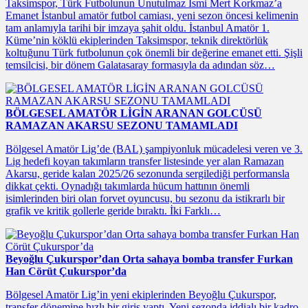
Taksimspor, Türk Futbolunun Unutulmaz İsmi Mert Korkmaz’a
Emanet İstanbul amatör futbol camiası, yeni sezon öncesi kelimenin
tam anlamıyla tarihi bir imzaya şahit oldu. İstanbul Amatör 1.
Küme’nin köklü ekiplerinden Taksimspor, teknik direktörlük
koltuğunu Türk futbolunun çok önemli bir değerine emanet etti. Şişli
temsilcisi, bir dönem Galatasaray formasıyla da adından söz…
BÖLGESEL AMATÖR LİGİN ARANAN GOLCÜSÜ
RAMAZAN AKARSU SEZONU TAMAMLADI
Bölgesel Amatör Lig’de (BAL) şampiyonluk mücadelesi veren ve 3.
Lig hedefi koyan takımların transfer listesinde yer alan Ramazan
Akarsu, geride kalan 2025/26 sezonunda sergilediği performansla
dikkat çekti. Oynadığı takımlarda hücum hattının önemli
isimlerinden biri olan forvet oyuncusu, bu sezonu da istikrarlı bir
grafik ve kritik gollerle geride bıraktı. İki Farklı…
Beyoğlu Çukurspor’dan Orta sahaya bomba transfer Furkan
Han Cörüt Çukurspor’da
Bölgesel Amatör Lig’in yeni ekiplerinden Beyoğlu Çukurspor,
transfer dönemine hızlı bir giriş yaptı. Yeni sezonda iddialı bir kadro