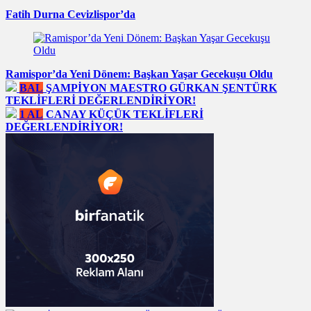
Fatih Durna Cevizlispor’da
Ramispor’da Yeni Dönem: Başkan Yaşar Gecekuşu Oldu
BAL
ŞAMPİYON MAESTRO GÜRKAN ŞENTÜRK
TEKLİFLERİ DEĞERLENDİRİYOR!
1 AL
CANAY KÜÇÜK TEKLİFLERİ
DEĞERLENDİRİYOR!