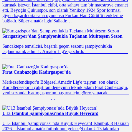
kurmak isteyen İstanbul ekibi, orta sahayı tam bir maestroya emanet
etti. Beyoğlu Çukurspor, son olarak Yeniköy 1924 Spor forması
giyen başarılı orta saha oyuncusu Furkan Han Cörüt’ü renklerine
bağladı. Süper amatör ligin'Salladı:…
Sarıgazispor’dan Şampiyonlukla Taçlanan Muhteşem Sezon
Sancaktepe temsilcisi, başarılı geçen sezonu şampiyonlukla
taçlandırarak adını 1. Amatör Lig'e yazdırdı.
…
Fırat Canbazoğlu Kadırgaspor’da
Merkezefendispor'u Bölgesel Amatör Lig'e taşıyan, son olarak
Kartaltepespor'u çalıştıran deneyimli teknik adam Fırat Canbazoğlu,
yeni sezonda Kadırgaspor'un başarısı için görev yapacak.
…
U13 İstanbul Şampiyonası’nda Büyük Heyecan!
U13 İstanbul Şampiyonası'nda Büyük Heyecan! İstanbul, 8 Haziran
2026 – İstanbul amatör futbolunun geleceği olan U13 takımları