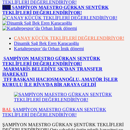
BAL
ŞAMPİYON MAESTRO GÜRKAN ŞENTÜRK
TEKLİFLERİ DEĞERLENDİRİYOR!
CANAY KÜÇÜK TEKLİFLERİ DEĞERLENDİRİYOR!
Dinamik Sağ Bek Eren Karacaoğlu
Kartaltepespor’da Orhan İmik dönemi
ŞAMPİYON MAESTRO GÜRKAN ŞENTÜRK
TEKLİFLERİ DEĞERLENDİRİYOR!
MARMARİS BELEDİYE SK’DAN TRANSFER
HAREKATI
TFF BAŞKANI HACIOSMANOĞLU, AMATÖR İŞLER
KURULU İLE RİVA’DA BİR ARAYA GELDİ
BAL
ŞAMPİYON MAESTRO GÜRKAN ŞENTÜRK
TEKLİFLERİ DEĞERLENDİRİYOR!
ŞAMPİYON MAESTRO GÜRKAN ŞENTÜRK TEKLİFLERİ
DEĞERLENDİRİYOR! Orta sahadaki üstün teknik kapasitesi ve