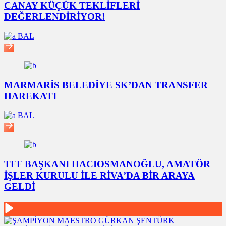
CANAY KÜÇÜK TEKLİFLERİ
DEĞERLENDİRİYOR!
BAL
MARMARİS BELEDİYE SK’DAN TRANSFER
HAREKATI
BAL
TFF BAŞKANI HACIOSMANOĞLU, AMATÖR
İŞLER KURULU İLE RİVA’DA BİR ARAYA
GELDİ