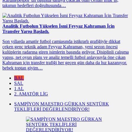
Kartaltepespor’un başında sahaya çıkacak olan Orhan İmik’in,
takımın hedefleri doğrultusunda…
Analitik Futbolun Yükselen İsmi Feyyaz Kahraman İçin
Transfer Yarışı Başladı.
Son yıllarda amatör futbol camiasında istikrarlı grafiğiyle dikkat
çeken genç teknik adam Feyyaz Kahraman, yeni sezon öncesi
kulüplerin radarına giren isimlerin başında geliyor. Disiplinli çalışma
yapısı, net oyun planı ve analiz temelli futbol anlayışıyla öne çıkan
Kahraman için transfer trafiği her geçen gün daha da hız kazanıyor.
bebek toptan giyim…
BAL
SAL
1 AL
2. AMATÖR LIG
ŞAMPİYON MAESTRO GÜRKAN ŞENTÜRK
TEKLİFLERİ DEĞERLENDİRİYOR!