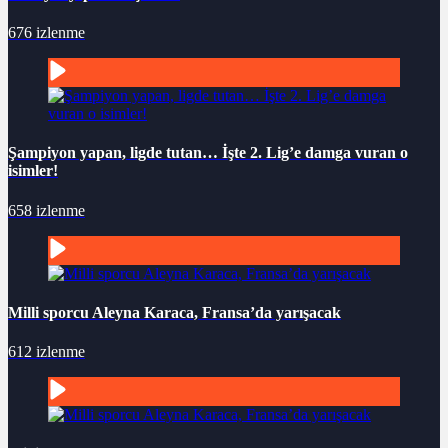
676 izlenme
Şampiyon yapan, ligde tutan… İşte 2. Lig’e damga vuran o
isimler!
658 izlenme
Milli sporcu Aleyna Karaca, Fransa’da yarışacak
612 izlenme