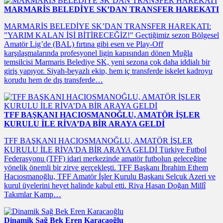
MARMARİS BELEDİYE SK’DAN TRANSFER HAREKATI
MARMARİS BELEDİYE SK’DAN TRANSFER HAREKATI:
"YARIM KALAN İŞİ BİTİRECEĞİZ!" Geçtiğimiz sezon Bölgesel
Amatör Lig’de (BAL) fırtına gibi esen ve Play-Off
karşılaşmalarında profesyonel ligin kapısından dönen Muğla
temsilcisi Marmaris Belediye SK, yeni sezona çok daha iddialı bir
giriş yapıyor. Siyah-beyazlı ekip, hem iç transferde iskelet kadroyu
korudu hem de dış transferde…
TFF BAŞKANI HACIOSMANOĞLU, AMATÖR İŞLER
KURULU İLE RİVA’DA BİR ARAYA GELDİ
TFF BAŞKANI HACIOSMANOĞLU, AMATÖR İŞLER
KURULU İLE RİVA'DA BİR ARAYA GELDİ Türkiye Futbol
Federasyonu (TFF) idari merkezinde amatör futbolun geleceğine
yönelik önemli bir zirve gerçekleşti. TFF Başkanı İbrahim Ethem
Hacıosmanoğlu, TFF Amatör İşler Kurulu Başkanı Selçuk Azeri ve
kurul üyelerini heyet halinde kabul etti. Riva Hasan Doğan Millî
Takımlar Kamp…
Dinamik Sağ Bek Eren Karacaoğlu