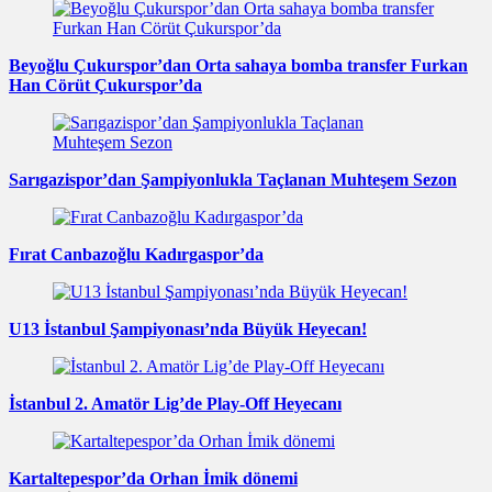
Beyoğlu Çukurspor’dan Orta sahaya bomba transfer Furkan
Han Cörüt Çukurspor’da
Sarıgazispor’dan Şampiyonlukla Taçlanan Muhteşem Sezon
Fırat Canbazoğlu Kadırgaspor’da
U13 İstanbul Şampiyonası’nda Büyük Heyecan!
İstanbul 2. Amatör Lig’de Play-Off Heyecanı
Kartaltepespor’da Orhan İmik dönemi