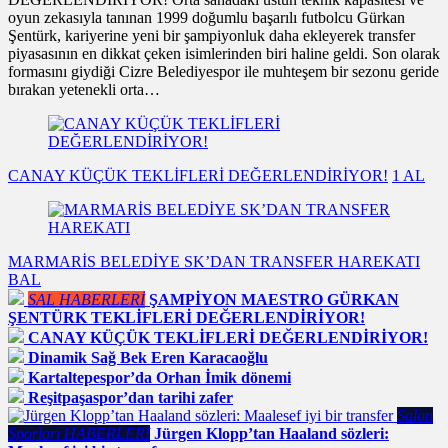
oyun zekasıyla tanınan 1999 doğumlu başarılı futbolcu Gürkan
Şentürk, kariyerine yeni bir şampiyonluk daha ekleyerek transfer
piyasasının en dikkat çeken isimlerinden biri haline geldi. Son olarak
formasını giydiği Cizre Belediyespor ile muhteşem bir sezonu geride
bırakan yetenekli orta…
CANAY KÜÇÜK TEKLİFLERİ DEĞERLENDİRİYOR!
1 AL
MARMARİS BELEDİYE SK’DAN TRANSFER HAREKATI
BAL
SAL HABERLERİ
ŞAMPİYON MAESTRO GÜRKAN
ŞENTÜRK TEKLİFLERİ DEĞERLENDİRİYOR!
CANAY KÜÇÜK TEKLİFLERİ DEĞERLENDİRİYOR!
Dinamik Sağ Bek Eren Karacaoğlu
Kartaltepespor’da Orhan İmik dönemi
Reşitpaşaspor’dan tarihi zafer
Salon
Sporları HABERLERİ
Jürgen Klopp’tan Haaland sözleri: