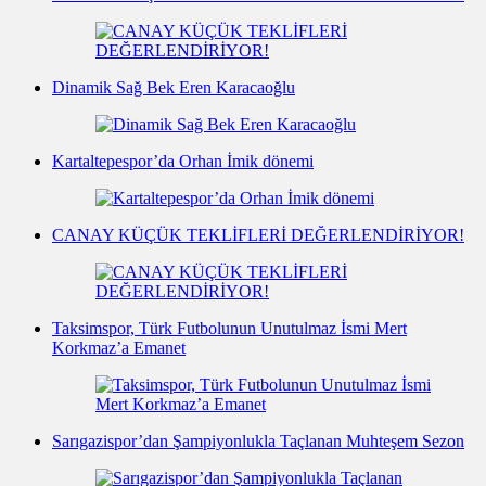
Dinamik Sağ Bek Eren Karacaoğlu
Kartaltepespor’da Orhan İmik dönemi
CANAY KÜÇÜK TEKLİFLERİ DEĞERLENDİRİYOR!
Taksimspor, Türk Futbolunun Unutulmaz İsmi Mert
Korkmaz’a Emanet
Sarıgazispor’dan Şampiyonlukla Taçlanan Muhteşem Sezon