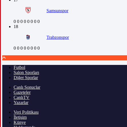
Samsunspor
0
0
0
0
0
0
0
0
18
Trabzonspor
0
0
0
0
0
0
0
0
Futbol
Salon Sporları
Diğer Sporlar
Canlı Sonuçlar
Gazeteler
CanlıTV
Yazarlar
Veri Politikası
İletişim
Künye