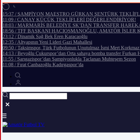
15:37 / ŞAMPİYON MAESTRO GÜRKAN ŞENTÜRK TEKLİF
11:09 / CANAY KÜÇÜK TEKLİFLERİ DEĞERLENDİRİYOR!
18:03 / MARMARİS BELEDİYE SK’DAN TRANSFER HAREK
18:56 / TFF BAŞKANI HACIOSMANOĞLU, AMATÖR İŞLER 
23:12 / Dinamik Sağ Bek Eren Karacaoğlu
12:35 / Altyapının Yeni Lideri Gazi Mahallesi
09:50 / Taksimspor, Türk Futbolunun Unutulmaz İsmi Mert Korkmaz
14:13 / Beyoğlu Çukurspor’dan Orta sahaya bomba transfer Furkan 
11:55 / Sarıgazispor’dan Şampiyonlukla Taçlanan Muhteşem Sezon
11:08 / Fırat Canbazoğlu Kadırgaspor’da