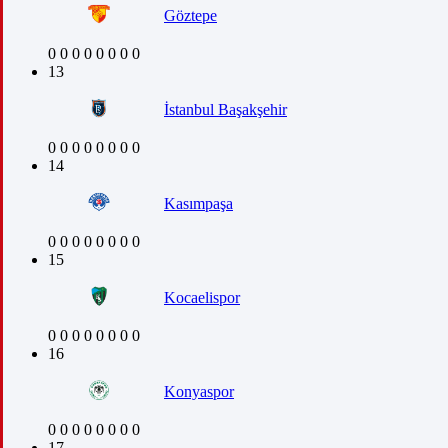
Göztepe
0
0
0
0
0
0
0
0
13
İstanbul Başakşehir
0
0
0
0
0
0
0
0
14
Kasımpaşa
0
0
0
0
0
0
0
0
15
Kocaelispor
0
0
0
0
0
0
0
0
16
Konyaspor
0
0
0
0
0
0
0
0
17