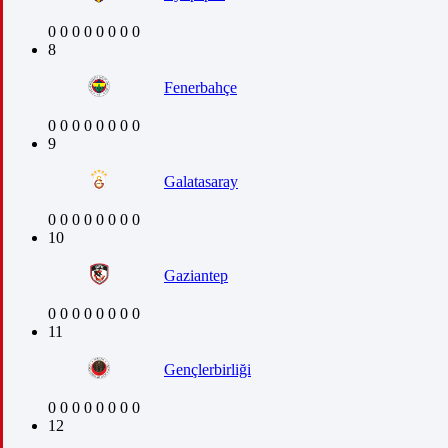
0
0
0
0
0
0
0
0
8
Fenerbahçe
0
0
0
0
0
0
0
0
9
Galatasaray
0
0
0
0
0
0
0
0
10
Gaziantep
0
0
0
0
0
0
0
0
11
Gençlerbirliği
0
0
0
0
0
0
0
0
12