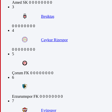
Amed SK
0
0
0
0
0
0
0
0
3
Beşiktaş
0
0
0
0
0
0
0
0
4
Çaykur Rizespor
0
0
0
0
0
0
0
0
5
Çorum FK
0
0
0
0
0
0
0
0
6
Erzurumspor FK
0
0
0
0
0
0
0
0
7
Eyüpspor