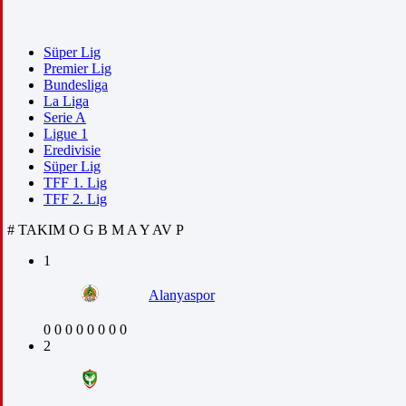
Süper Lig
Premier Lig
Bundesliga
La Liga
Serie A
Ligue 1
Eredivisie
Süper Lig
TFF 1. Lig
TFF 2. Lig
#
TAKIM
O
G
B
M
A
Y
AV
P
1
Alanyaspor
0
0
0
0
0
0
0
0
2