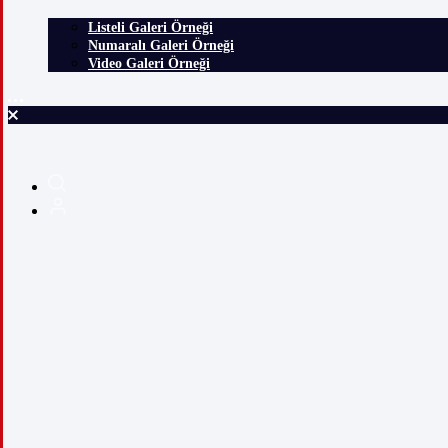
Listeli Galeri Örneği
Numaralı Galeri Örneği
Video Galeri Örneği