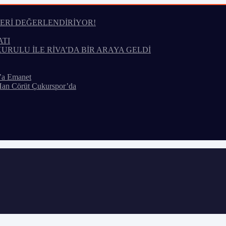
LERİ DEĞERLENDİRİYOR!
ATI
KURULU İLE RİVA’DA BİR ARAYA GELDİ
’a Emanet
Han Cörüt Çukurspor’da