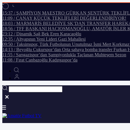
15:37 / ŞAMPİYON MAESTRO GÜRKAN ŞENTÜRK TEKLİF
11:09 / CANAY KÜÇÜK TEKLİFLERİ DEĞERLENDİRİYOR!
18:03 / MARMARİS BELEDİYE SK’DAN TRANSFER HAREK
18:56 / TFF BAŞKANI HACIOSMANOĞLU, AMATÖR İŞLER 
23:12 / Dinamik Sağ Bek Eren Karacaoğlu
12:35 / Altyapının Yeni Lideri Gazi Mahallesi
09:50 / Taksimspor, Türk Futbolunun Unutulmaz İsmi Mert Korkmaz
14:13 / Beyoğlu Çukurspor’dan Orta sahaya bomba transfer Furkan 
11:55 / Sarıgazispor’dan Şampiyonlukla Taçlanan Muhteşem Sezon
11:08 / Fırat Canbazoğlu Kadırgaspor’da