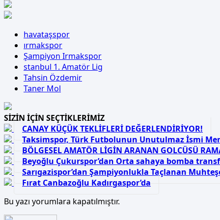
havataşspor
ırmakspor
Şampiyon Irmakspor
stanbul 1. Amatör Lig
Tahsin Özdemir
Taner Mol
SİZİN İÇİN SEÇTİKLERİMİZ
CANAY KÜÇÜK TEKLİFLERİ DEĞERLENDİRİYOR!
Taksimspor, Türk Futbolunun Unutulmaz İsmi Me
BÖLGESEL AMATÖR LİGİN ARANAN GOLCÜSÜ RAM
Beyoğlu Çukurspor’dan Orta sahaya bomba transf
Sarıgazispor’dan Şampiyonlukla Taçlanan Muhte
Fırat Canbazoğlu Kadırgaspor’da
Bu yazı yorumlara kapatılmıştır.