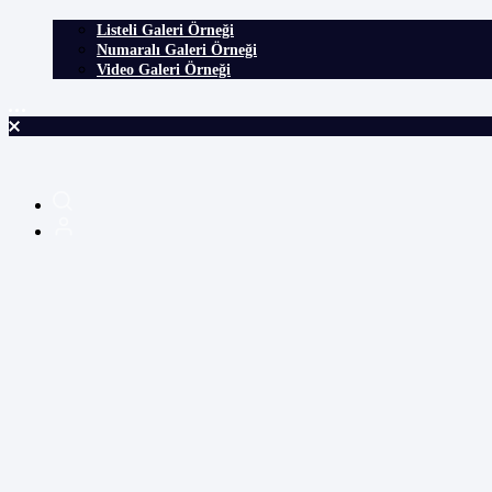
Listeli Galeri Örneği
Numaralı Galeri Örneği
Video Galeri Örneği