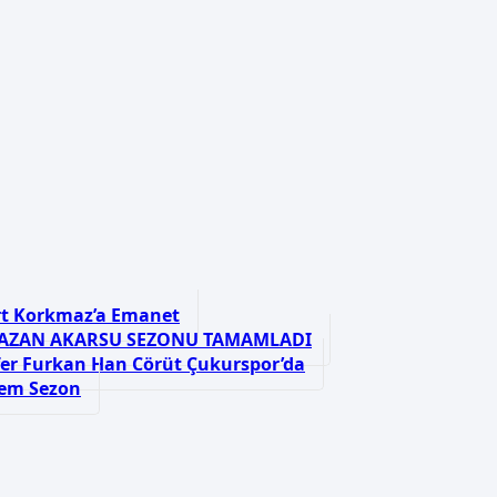
rt Korkmaz’a Emanet
AZAN AKARSU SEZONU TAMAMLADI
er Furkan Han Cörüt Çukurspor’da
şem Sezon