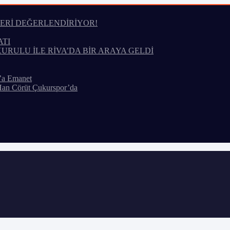
LERİ DEĞERLENDİRİYOR!
ATI
KURULU İLE RİVA’DA BİR ARAYA GELDİ
’a Emanet
Han Cörüt Çukurspor’da