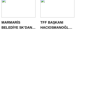
TEKLİFLERİ
DEĞERLENDİRİYOR!
MARMARİS
TFF BAŞKANI
BELEDİYE SK’DAN
HACIOSMANOĞLU,
TRANSFER
AMATÖR İŞLER
HAREKATI
KURULU İLE
RİVA’DA BİR ARAYA
GELDİ