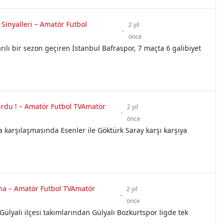
Sinyalleri – Amatör Futbol
2 yıl
-
önce
rılı bir sezon geçiren İstanbul Bafraspor, 7 maçta 6 galibiyet
urdu ! – Amatör Futbol TVAmatör
2 yıl
-
önce
a karşılaşmasında Esenler ile Göktürk Saray karşı karşıya
ına – Amatör Futbol TVAmatör
2 yıl
-
önce
Gülyalı ilçesi takımlarından Gülyalı Bozkurtspor ligde tek