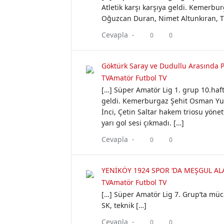
Atletik karşı karşıya geldi. Kemerb
Oğuzcan Duran, Nimet Altunkıran, T
Cevapla -
0
0
Göktürk Saray ve Dudullu Arasında P
TVAmatör Futbol TV
[…] Süper Amatör Lig 1. grup 10.haft
geldi. Kemerburgaz Şehit Osman Yumu
İnci, Çetin Saltar hakem triosu yöne
yarı gol sesi çıkmadı. […]
Cevapla -
0
0
YENİKÖY 1924 SPOR ‘DA MEŞGUL AL
TVAmatör Futbol TV
[…] Süper Amatör Lig 7. Grup’ta müc
SK, teknik […]
Cevapla -
0
0