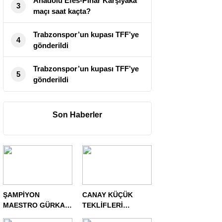
Anadolu Efes-Pınar Karşıyaka
3
maçı saat kaçta?
Trabzonspor’un kupası TFF’ye
4
gönderildi
Trabzonspor’un kupası TFF’ye
5
gönderildi
Son Haberler
ŞAMPİYON
CANAY KÜÇÜK
MAESTRO GÜRKAN
TEKLİFLERİ
ŞENTÜRK
DEĞERLENDİRİYOR!