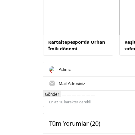
Kartaltepespor’da Orhan
Reşi
İmik dönemi
zafe
Gönder
En az 10 karakter gerekli
Tüm Yorumlar (20)