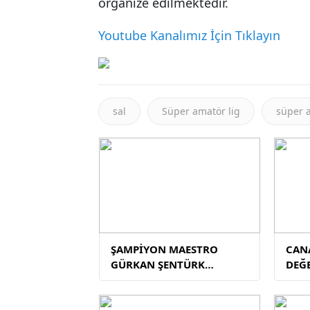
organize edilmektedir.
Youtube Kanalımız İçin Tıklayın
sal
Süper amatör lig
süper a
ŞAMPİYON MAESTRO
CANA
GÜRKAN ŞENTÜRK
DEĞ
TEKLİFLERİ
DEĞERLENDİRİYOR!