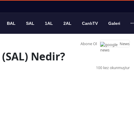
BAL
SAL
1AL
2AL
CanlıTV
Galeri
Abone Ol
News
 (SAL) Nedir?
100 kez okunmuştur