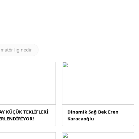
matör lig nedir
Y KÜÇÜK TEKLİFLERİ
Dinamik Sağ Bek Eren
ERLENDİRİYOR!
Karacaoğlu