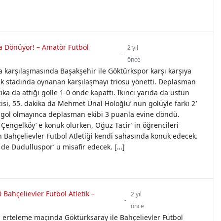
 Dönüyor! – Amatör Futbol
2 yıl
-
önce
a karşılaşmasında Başakşehir ile Göktürkspor karşı karşıya
ik stadında oynanan karşılaşmayı triosu yönetti. Deplasman
akika da attığı golle 1-0 önde kapattı. İkinci yarıda da üstün
si, 55. dakika da Mehmet Ünal Holoğlu’ nun golüyle farkı 2′
a gol olmayınca deplasman ekibi 3 puanla evine döndü.
Çengelköy’ e konuk olurken, Oğuz Tacir’ in öğrencileri
Bahçelievler Futbol Atletiği kendi sahasında konuk edecek.
de Dudulluspor’ u misafir edecek. […]
 Bahçelievler Futbol Atletik –
2 yıl
-
önce
a erteleme maçında Göktürksaray ile Bahçelievler Futbol