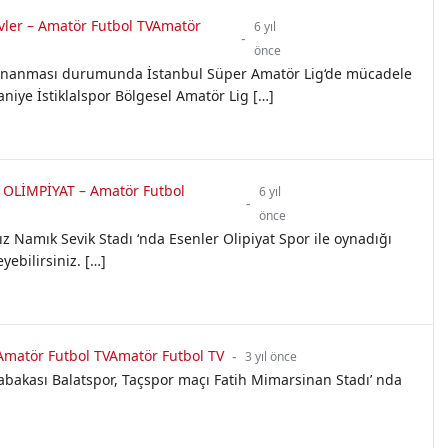
zevler – Amatör Futbol TVAmatör
6 yıl
-
önce
 oynanması durumunda İstanbul Süper Amatör Lig‘de mücadele
niye İstiklalspor Bölgesel Amatör Lig […]
 OLİMPİYAT – Amatör Futbol
6 yıl
-
önce
dız Namık Sevik Stadı ‘nda Esenler Olipiyat Spor ile oynadığı
yebilirsiniz. […]
Amatör Futbol TVAmatör Futbol TV
-
3 yıl önce
bakası Balatspor, Taçspor maçı Fatih Mimarsinan Stadı’ nda