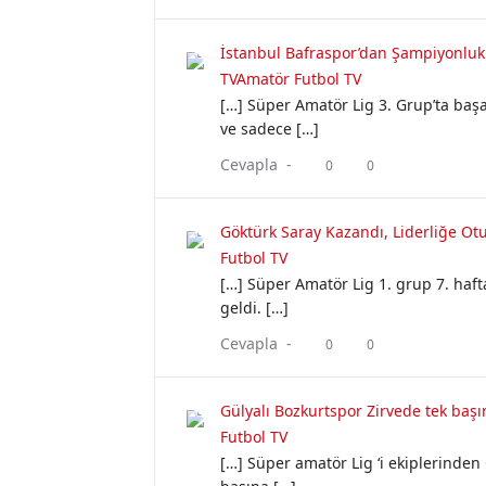
İstanbul Bafraspor’dan Şampiyonluk 
TVAmatör Futbol TV
[…] Süper Amatör Lig 3. Grup’ta başa
ve sadece […]
Cevapla -
0
0
Göktürk Saray Kazandı, Liderliğe Ot
Futbol TV
[…] Süper Amatör Lig 1. grup 7. haft
geldi. […]
Cevapla -
0
0
Gülyalı Bozkurtspor Zirvede tek baş
Futbol TV
[…] Süper amatör Lig ‘i ekiplerinden 