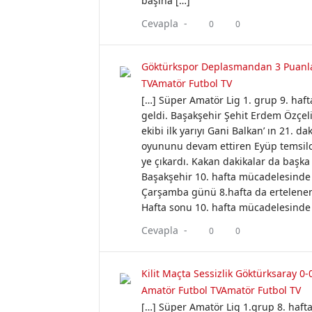
başına […]
Cevapla -
0
0
Göktürkspor Deplasmandan 3 Puanla
TVAmatör Futbol TV
[…] Süper Amatör Lig 1. grup 9. haft
geldi. Başakşehir Şehit Erdem Özçel
ekibi ilk yarıyı Gani Balkan’ ın 21. d
oyununu devam ettiren Eyüp temsilci
ye çıkardı. Kakan dakikalar da başk
Başakşehir 10. hafta mücadelesinde 
Çarşamba günü 8.hafta da ertelenen 
Hafta sonu 10. hafta mücadelesinde 
Cevapla -
0
0
Kilit Maçta Sessizlik Göktürksaray 0-0
Amatör Futbol TVAmatör Futbol TV
[…] Süper Amatör Lig 1.grup 8. haft