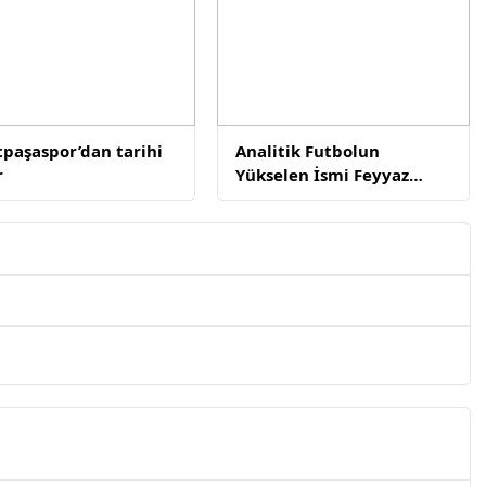
tpaşaspor’dan tarihi
Analitik Futbolun
r
Yükselen İsmi Feyyaz
Kahraman İçin Transfer
Yarışı Başladı.