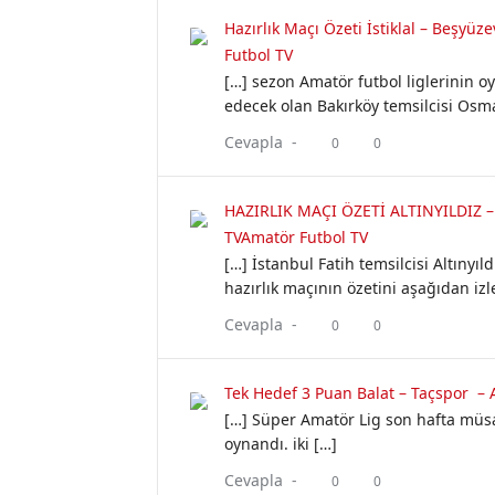
Hazırlık Maçı Özeti İstiklal – Beşyü
Futbol TV
[…] sezon Amatör futbol liglerinin
edecek olan Bakırköy temsilcisi Osma
Cevapla -
0
0
HAZIRLIK MAÇI ÖZETİ ALTINYILDIZ –
TVAmatör Futbol TV
[…] İstanbul Fatih temsilcisi Altınyıl
hazırlık maçının özetini aşağıdan izle
Cevapla -
0
0
Tek Hedef 3 Puan Balat – Taçspor – 
[…] Süper Amatör Lig son hafta müsa
oynandı. iki […]
Cevapla -
0
0