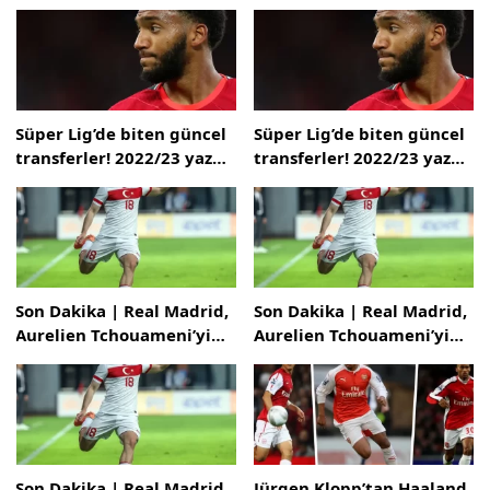
Süper Lig’de biten güncel
Süper Lig’de biten güncel
transferler! 2022/23 yaz
transferler! 2022/23 yaz
transfer döneminde atılan
transfer döneminde atılan
imzalar
imzalar
Son Dakika | Real Madrid,
Son Dakika | Real Madrid,
Aurelien Tchouameni’yi
Aurelien Tchouameni’yi
kadrosuna kattı
kadrosuna kattı
Son Dakika | Real Madrid,
Jürgen Klopp’tan Haaland