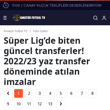
11:09 / CANAY KÜÇÜK TEKLİFLERİ DEĞERLENDİRİYOR!
Amatör Futbol TV
/
Foto Galeri
Süper Lig’de biten
güncel transferler!
2022/23 yaz transfer
döneminde atılan
imzalar
1
2
3
4
5
6
7
8
9
10
11
12
13