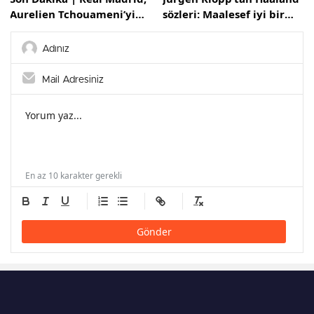
Aurelien Tchouameni’yi
sözleri: Maalesef iyi bir
kadrosuna kattı
transfer
En az 10 karakter gerekli
Gönder