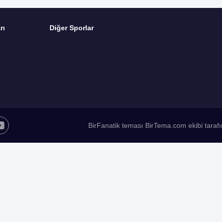
rı
Diğer Sporlar
BirFanatik teması BirTema.com ekibi tarafı