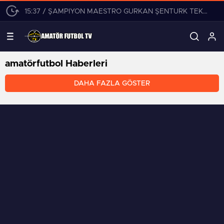
15:37 / ŞAMPİYON MAESTRO GÜRKAN ŞENTÜRK TEKLİFLERİ DEĞERLENDİRİYOR!
amatörfutbol Haberleri
DAHA FAZLA GÖSTER