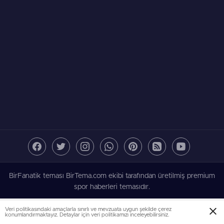
BirFanatik teması BirTema.com ekibi tarafından üretilmiş premium
spor haberleri temasıdır.
Veri politikasındaki amaçlarla sınırlı ve mevzuata uygun şekilde çerez
konumlandırmaktayız. Detaylar için veri politikamızı inceleyebilirsiniz.