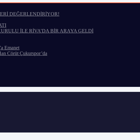
LERİ DEĞERLENDİRİYOR!
ATI
KURULU İLE RİVA’DA BİR ARAYA GELDİ
’a Emanet
Han Cörüt Çukurspor’da