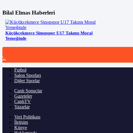
Bilal Elmas Haberleri
Küçükçekmece Sinopspor U17 Takımı Moral
Yemeğinde
Futbol
Salon Sporları
Diğer Sporlar
Canlı Sonuçlar
Gazeteler
CanlıTV
Yazarlar
Veri Politikası
İletişim
Künye
Hakkımızda