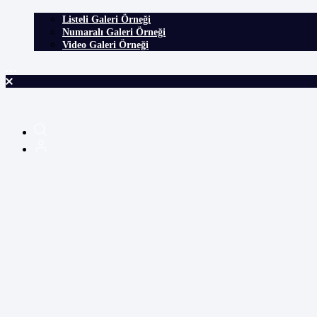
Listeli Galeri Örneği
Numaralı Galeri Örneği
Video Galeri Örneği