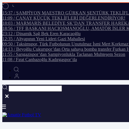
15:37 / ŞAMPİYON MAESTRO GÜRKAN ŞENTÜRK TEKLİF
11:09 / CANAY KÜÇÜK TEKLİFLERİ DEĞERLENDİRİYOR!
18:03 / MARMARİS BELEDİYE SK’DAN TRANSFER HAREK
18:56 / TFF BAŞKANI HACIOSMANOĞLU, AMATÖR İŞLER 
23:12 / Dinamik Sağ Bek Eren Karacaoğlu
12:35 / Altyapının Yeni Lideri Gazi Mahallesi
09:50 / Taksimspor, Türk Futbolunun Unutulmaz İsmi Mert Korkmaz
14:13 / Beyoğlu Çukurspor’dan Orta sahaya bomba transfer Furkan 
11:55 / Sarıgazispor’dan Şampiyonlukla Taçlanan Muhteşem Sezon
11:08 / Fırat Canbazoğlu Kadırgaspor’da