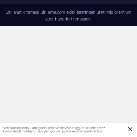
BirFanatik teması BirTema.com ekibi tarafından üretilmiş premium
spor haberleri temasıdır.
Veri politikasındaki amaçlarla sınırlı ve mevzuata uygun şekilde çerez
konumlandırmaktayız. Detaylar için veri politikamızı inceleyebilirsiniz.