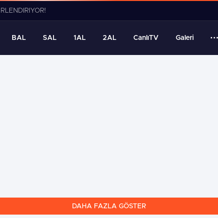
ERLENDİRİYOR!
BAL
SAL
1AL
2AL
CanlıTV
Galeri
DAHA FAZLA GÖSTER