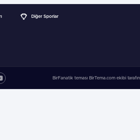
ı
Diğer Sporlar
BirFanatik teması BirTema.com ekibi tarafın