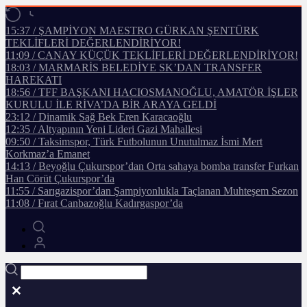
15:37 / ŞAMPİYON MAESTRO GÜRKAN ŞENTÜRK
TEKLİFLERİ DEĞERLENDİRİYOR!
11:09 / CANAY KÜÇÜK TEKLİFLERİ DEĞERLENDİRİYOR!
18:03 / MARMARİS BELEDİYE SK’DAN TRANSFER
HAREKATI
18:56 / TFF BAŞKANI HACIOSMANOĞLU, AMATÖR İŞLER
KURULU İLE RİVA’DA BİR ARAYA GELDİ
23:12 / Dinamik Sağ Bek Eren Karacaoğlu
12:35 / Altyapının Yeni Lideri Gazi Mahallesi
09:50 / Taksimspor, Türk Futbolunun Unutulmaz İsmi Mert
Korkmaz’a Emanet
14:13 / Beyoğlu Çukurspor’dan Orta sahaya bomba transfer Furkan
Han Cörüt Çukurspor’da
11:55 / Sarıgazispor’dan Şampiyonlukla Taçlanan Muhteşem Sezon
11:08 / Fırat Canbazoğlu Kadırgaspor’da