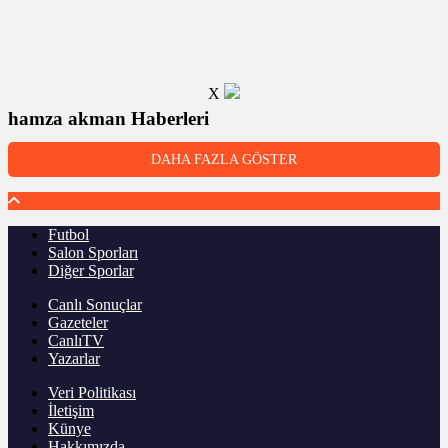
X
hamza akman Haberleri
DAHA FAZLA GÖSTER
Futbol
Salon Sporları
Diğer Sporlar
Canlı Sonuçlar
Gazeteler
CanlıTV
Yazarlar
Veri Politikası
İletişim
Künye
Hakkımızda