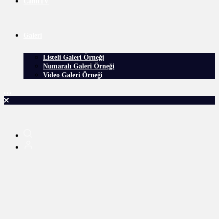
CanlıTV
Galeri
Listeli Galeri Örneği
Numaralı Galeri Örneği
Video Galeri Örneği