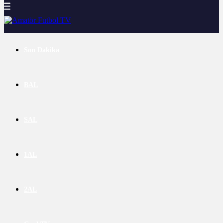
Son Dakika
BAL
SAL
1AL
2AL