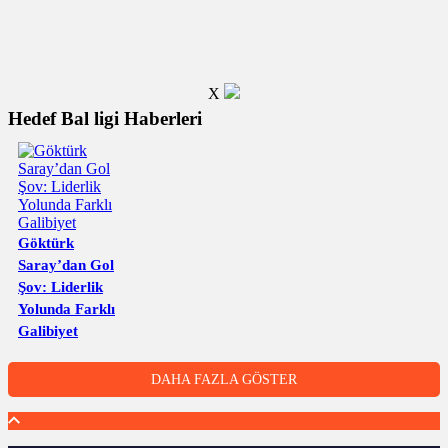
X
Hedef Bal ligi Haberleri
Göktürk
Saray’dan Gol
Şov: Liderlik
Yolunda Farklı
Galibiyet
DAHA FAZLA GÖSTER