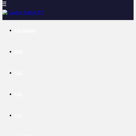
Son Dakika
BAL
SAL
1AL
2AL