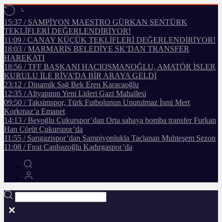
15:37 / ŞAMPİYON MAESTRO GÜRKAN ŞENTÜRK
TEKLİFLERİ DEĞERLENDİRİYOR!
11:09 / CANAY KÜÇÜK TEKLİFLERİ DEĞERLENDİRİYOR!
18:03 / MARMARİS BELEDİYE SK’DAN TRANSFER
HAREKATI
18:56 / TFF BAŞKANI HACIOSMANOĞLU, AMATÖR İŞLER
KURULU İLE RİVA’DA BİR ARAYA GELDİ
23:12 / Dinamik Sağ Bek Eren Karacaoğlu
12:35 / Altyapının Yeni Lideri Gazi Mahallesi
09:50 / Taksimspor, Türk Futbolunun Unutulmaz İsmi Mert
Korkmaz’a Emanet
14:13 / Beyoğlu Çukurspor’dan Orta sahaya bomba transfer Furkan
Han Cörüt Çukurspor’da
11:55 / Sarıgazispor’dan Şampiyonlukla Taçlanan Muhteşem Sezon
11:08 / Fırat Canbazoğlu Kadırgaspor’da