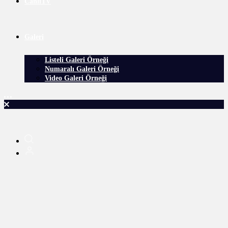
CanlıTV
Galeri
Listeli Galeri Örneği
Numaralı Galeri Örneği
Video Galeri Örneği