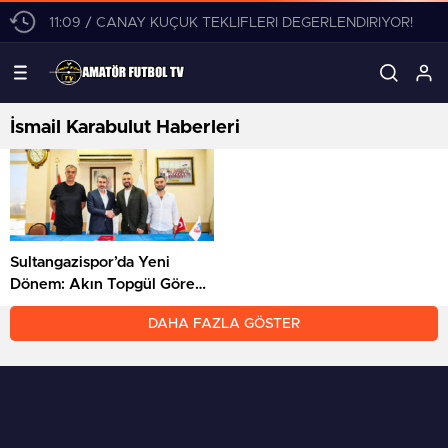
11:09 / CANAY KÜÇÜK TEKLİFLERİ DEĞERLENDİRİYOR!
İsmail Karabulut Haberleri
Sultangazispor’da Yeni
Dönem: Akın Topgül Göreve
Geldi!
DAHA FAZLA GÖSTER