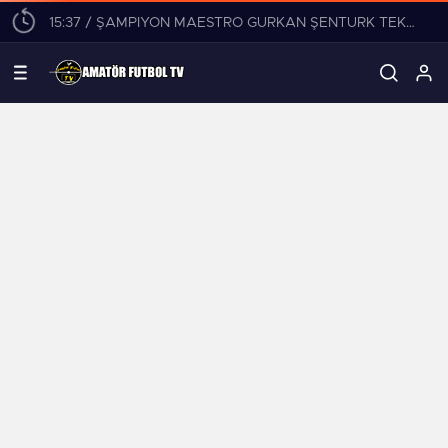
15:37 / ŞAMPİYON MAESTRO GÜRKAN ŞENTÜRK TEKLİFLERİ DEĞERLENDİRİYOR!