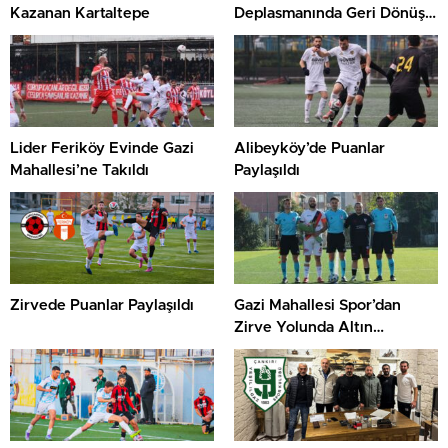
Kazanan Kartaltepe
Deplasmanında Geri Dönüşle
Kazandı
Lider Feriköy Evinde Gazi
Alibeyköy’de Puanlar
Mahallesi’ne Takıldı
Paylaşıldı
Zirvede Puanlar Paylaşıldı
Gazi Mahallesi Spor’dan
Zirve Yolunda Altın
Değerinde Üç Puan