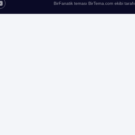
BirFanatik teması BirTema.com ekibi tarafı