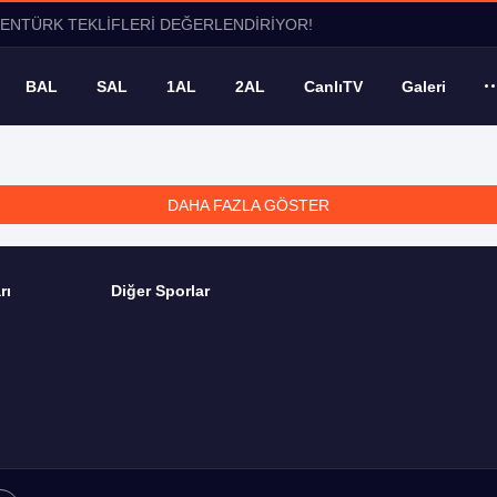
ŞENTÜRK TEKLİFLERİ DEĞERLENDİRİYOR!
BAL
SAL
1AL
2AL
CanlıTV
Galeri
DAHA FAZLA GÖSTER
rı
Diğer Sporlar