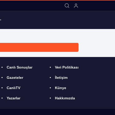
11:09 / CANAY KÜÇÜK TEKLİFLERİ DE
Canlı Sonuçlar
Veri Politikası
Gazeteler
İletişim
CanlıTV
Künye
Yazarlar
Hakkımızda