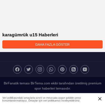
karagümrük u15 Haberleri
DAHA FAZLA GÖSTER
BirFanatik teması BirTema.com ekibi tarafından üretilmiş premium
spor haberleri temasıdır.
Veri politikasındaki amaçlarla sınırlı ve mevzuata uygun şekilde çerez
konumlandırmaktayız. Detaylar için veri politikamızı inceleyebilirsiniz.