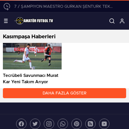
15:37 / ŞAMPİYON MAESTRO GÜRKAN ŞENTÜRK TEKLİFLERİ DEĞERLENDİRİYOR!
11:09 / CANAY KÜÇ
Kasımpaşa Haberleri
Tecrübeli Savunmacı Murat
Kar Yeni Takım Arıyor
DAHA FAZLA GÖSTER