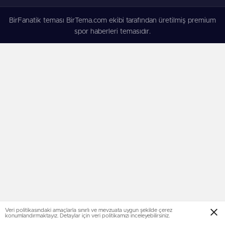
BirFanatik teması BirTema.com ekibi tarafından üretilmiş premium
spor haberleri temasıdır.
Veri politikasındaki amaçlarla sınırlı ve mevzuata uygun şekilde çerez
konumlandırmaktayız. Detaylar için veri politikamızı inceleyebilirsiniz.