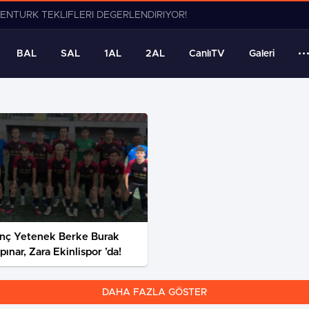
 DEĞERLENDİRİYOR!
BAL
SAL
1AL
2AL
CanlıTV
Galeri
nç Yetenek Berke Burak
ınar, Zara Ekinlispor ’da!
DAHA FAZLA GÖSTER