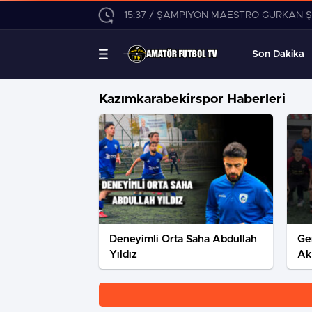
15:37 / ŞAMPİYON MAESTRO GÜRKAN ŞENTÜRK TEKLİFLERİ
Son Dakika
Kazımkarabekirspor Haberleri
Deneyimli Orta Saha Abdullah
Ge
Yıldız
Akp