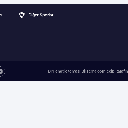
ı
Diğer Sporlar
BirFanatik teması BirTema.com ekibi tarafın