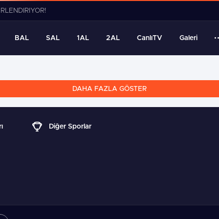
ERLENDİRİYOR!
BAL
SAL
1AL
2AL
CanlıTV
Galeri
DAHA FAZLA GÖSTER
ı
Diğer Sporlar