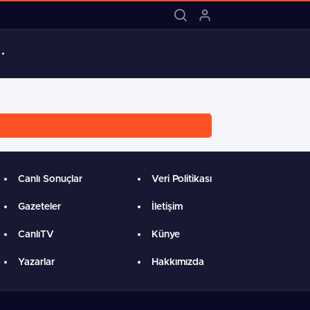
18:03 / MARMARİS BELEDİYE SK’DAN
Canlı Sonuçlar
Veri Politikası
Gazeteler
İletişim
CanlıTV
Künye
Yazarlar
Hakkımızda