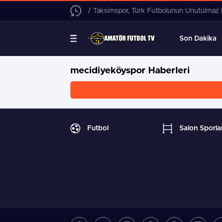
14:13 / Beyoğlu Çukurspor’dan Orta
Son Dakika
mecidiyeköyspor Haberleri
Futbol
Salon Sporlar