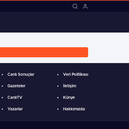
11:55 / Sarıgazispor’dan Şampiyon
Canlı Sonuçlar
Veri Politikası
Gazeteler
İletişim
CanlıTV
Künye
Yazarlar
Hakkımızda