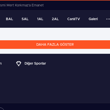
 sahaya bomba transfer Furkan Han Cörüt Çukurspor’da
BAL
SAL
1AL
2AL
CanlıTV
Galeri
DAHA FAZLA GÖSTER
ı
Diğer Sporlar