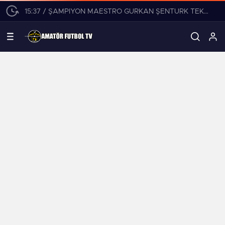
15:37 / ŞAMPİYON MAESTRO GÜRKAN ŞENTÜRK TEKLİFLERİ DEĞERLENDİRİYOR!