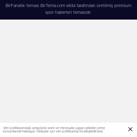
BirFanatik teması BirTema.com ekibi tarafından üretilmiş premium
spor haberleri temasıdır.
Veri politikasındaki amaçlarla sınırlı ve mevzuata uygun şekilde çerez
konumlandırmaktayız. Detaylar için veri politikamızı inceleyebilirsiniz.