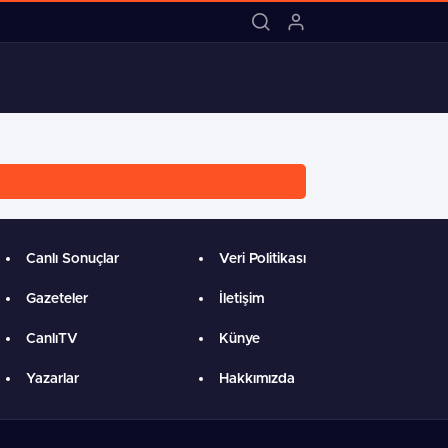
18:03 / MARMARİS BELEDİYE SK’DAN
Canlı Sonuçlar
Veri Politikası
Gazeteler
İletişim
CanlıTV
Künye
Yazarlar
Hakkımızda