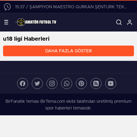
15:37 / ŞAMPİYON MAESTRO GÜRKAN ŞENTÜRK TEKLİFLERİ DEĞERLENDİRİYOR!
u18 ligi Haberleri
DAHA FAZLA GÖSTER
BirFanatik teması BirTema.com ekibi tarafından üretilmiş premium
spor haberleri temasıdır.