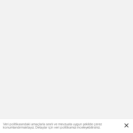
Veri politikasındaki amaçlarla sınırlı ve mevzuata uygun şekilde çerez
konumlandırmaktayız. Detaylar için veri politikamızı inceleyebilirsiniz.