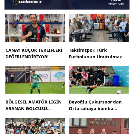
CANAY KÜÇÜK TEKLİFLERİ
Taksimspor, Türk
DEĞERLENDİRİYOR!
Futbolunun Unutulmaz
İsmi Mert Korkmaz’a
Emanet
BÖLGESEL AMATÖR LİGİN
Beyoğlu Çukurspor’dan
ARANAN GOLCÜSÜ
Orta sahaya bomba
RAMAZAN AKARSU
transfer Furkan Han Cörüt
SEZONU TAMAMLADI
Çukurspor’da