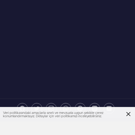
Veri politikasındaki amaçlarla sınırlı ve mevzuata uygun şekilde çerez
konumlandırmaktayız. Detaylar için veri politikamızı inceleyebilirsiniz.
BirFanatik teması BirTema.com ekibi tarafından üretilmiş premium
spor haberleri temasıdır.