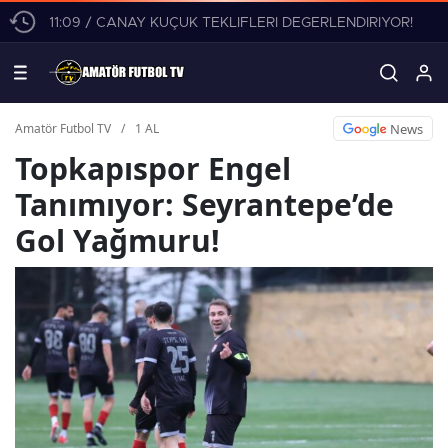
11:09 / CANAY KÜÇÜK TEKLİFLERİ DEĞERLENDİRİYOR!
News
Amatör Futbol TV
/
1 AL
Topkapıspor Engel
Tanımıyor: Seyrantepe’de
Gol Yağmuru!