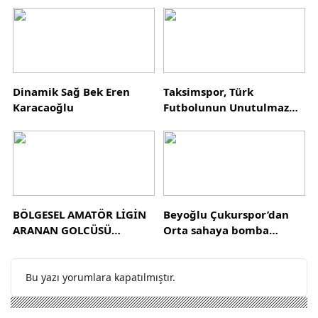
TEKLİFLERİ
DEĞERLENDİRİYOR!
Dinamik Sağ Bek Eren
Taksimspor, Türk
Karacaoğlu
Futbolunun Unutulmaz
İsmi Mert Korkmaz’a
Emanet
BÖLGESEL AMATÖR LİGİN
Beyoğlu Çukurspor’dan
ARANAN GOLCÜSÜ
Orta sahaya bomba
RAMAZAN AKARSU
transfer Furkan Han Cörüt
SEZONU TAMAMLADI
Çukurspor’da
Bu yazı yorumlara kapatılmıştır.