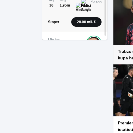
Yaş
Boy
Sezon
30
1,95m
Stoper
28.00 mil. €
Min-jae
3
Kim
Trabzon
kupa ha
Uyruk
Yaş
Boy
Sezon
29
1,90m
Stoper
20.00 mil. €
Hiroki
21
Ito
Uyruk
Premier
Yaş
Boy
Sezon
istatist
27
1,88m