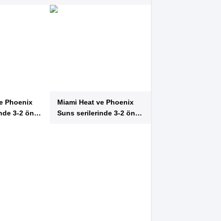
Yankaya oldu
e Phoenix
Miami Heat ve Phoenix
inde 3-2 öne
Suns serilerinde 3-2 öne
geçti