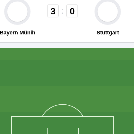
:
3
0
Bayern Münih
Stuttgart