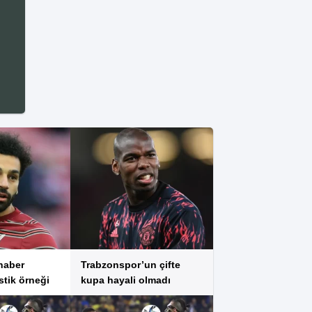
haber
Trabzonspor’un çifte
istik örneği
kupa hayali olmadı