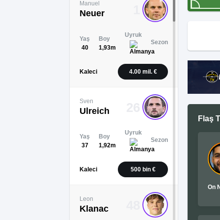
Manuel
1
Neuer
Uyruk
Yaş
Boy
Sezon
40
1,93m
Kaleci
4.00 mil. €
Sven
26
Ulreich
Flaş T
Uyruk
Yaş
Boy
Sezon
37
1,92m
Kaleci
500 bin €
On 
Leon
48
Klanac