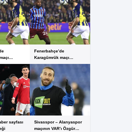
de
Fenerbahçe’de
maçı
Karagümrük maçı
ürüyor
hazırlıkları sürüyor
aber sayfası
Sivasspor – Alanyaspor
eği
maçının VAR’ı Özgür