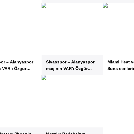
por – Alanyaspor
Sivasspor – Alanyaspor
Miami Heat v
n VAR’ı Özgür
maçının VAR’ı Özgür
Suns seriler
a oldu
Yankaya oldu
geçti
Heat ve Phoenix
Mergim Berisha’nın