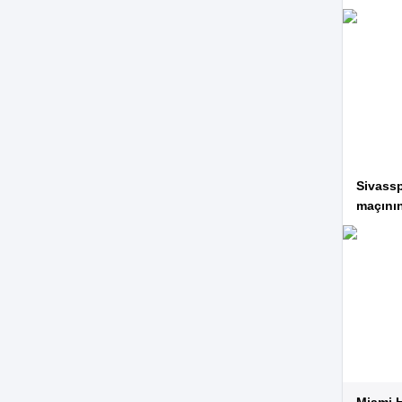
Stoper
18.00 mil. €
Tarek
28
Buchmann
Uyruk
Yaş
Boy
Sezon
21
1,88m
Sivass
maçını
Stoper
300 bin €
Yankay
Armindo
-
Sieb
Uyruk
Yaş
Boy
Sezon
23
1,75m
Forvet Arkası
2.50 mil. €
Miami 