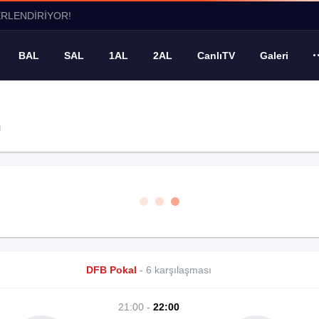
ERLENDİRİYOR!
BAL
SAL
1AL
2AL
CanlıTV
Galeri
g
DFB Pokal
- 6 karşılaşması
21:00 -
22:00