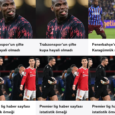
spor’un çifte
Trabzonspor’un çifte
Fenerbahçe’
yali olmadı
kupa hayali olmadı
Karagümrük 
hazırlıkları s
 lig haber sayfası
Premier lig haber sayfası
Premier lig h
ik örneği
istatistik örneği
istatistik örn