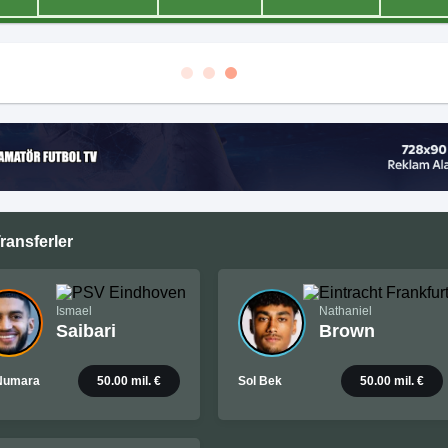
ransferler
Ismael
Nathaniel
Saibari
Brown
Numara
50.00 mil. €
Sol Bek
50.00 mil. €