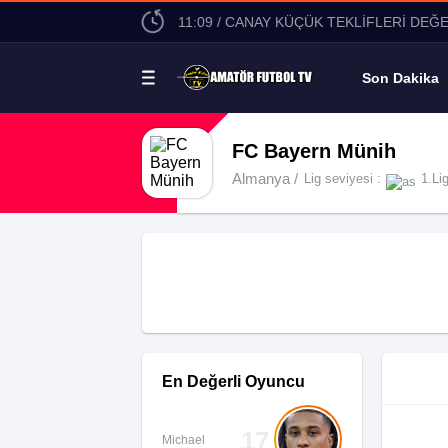
11:09 / CANAY KÜÇÜK TEKLİFLERİ DEĞ
Son Dakika
FC Bayern Münih
Almanya /
Lig seviyesi :
1.Li
En Değerli Oyuncu
17
Michael