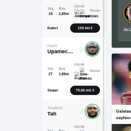
Uyruk
Yaş
Boy
Sezon
19
1,85m
Kaleci
150 bin €
Ön L
Dayot
2
Upamecano
Uyruk
Yaş
Boy
Sezon
27
1,86m
Stoper
70.00 mil. €
Jonathan
4
Galata
Tah
sayfası
Uyruk