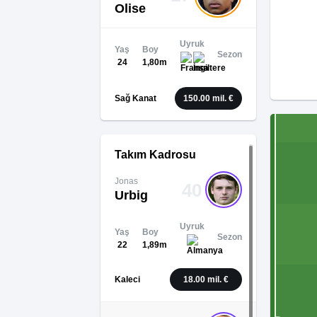
Olise
Uyruk
Yaş
Boy
Sezon
24
1,80m
Sağ Kanat
150.00 mil. €
Takım Kadrosu
Jonas
40
Urbig
Uyruk
Yaş
Boy
Sezon
22
1,89m
Kaleci
18.00 mil. €