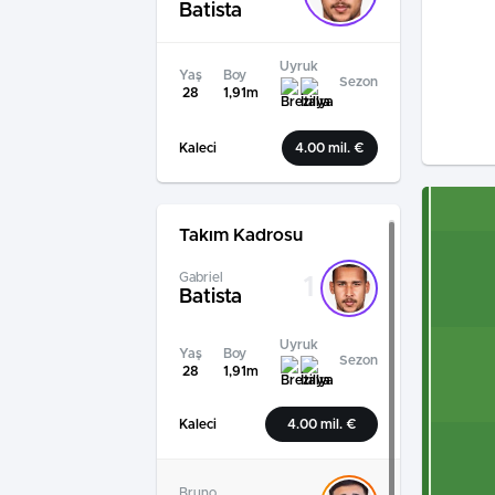
Batista
Uyruk
Yaş
Boy
Sezon
28
1,91m
Kaleci
4.00 mil. €
Takım Kadrosu
Gabriel
1
Batista
Uyruk
Yaş
Boy
Sezon
28
1,91m
Kaleci
4.00 mil. €
Bruno