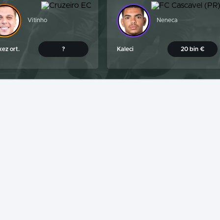
Vitinho
Neneca
ez ort.
?
Kaleci
20 bin €