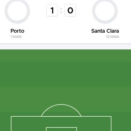
:
1
0
Porto
Santa Clara
1.sırada
12.sırada