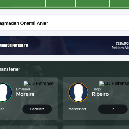
laşmadan Önemli Anlar
ransferler
Emanuel
Tiago
Moreira
Ribeiro
per
Bedelsiz
Merkez ort.
?