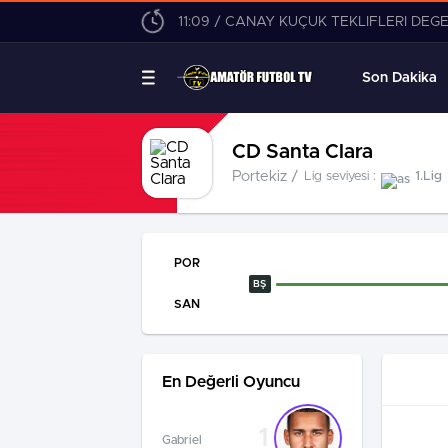
11:09 / CANAY KÜÇÜK TEKLİFLERİ DEĞ
Son Dakika
CD Santa Clara
Portekiz /
Lig seviyesi :
1.Lig
POR
BŞ
SAN
En Değerli Oyuncu
1
Gabriel