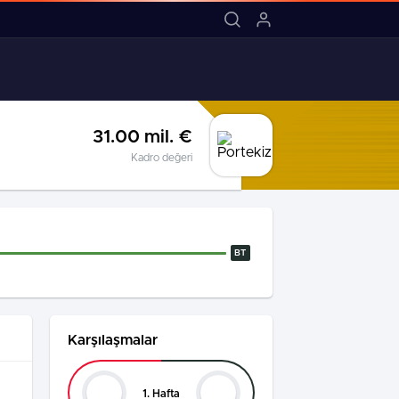
18:03 / MARMARİS BELEDİYE SK’DAN
31.00 mil. €
Kadro değeri
BT
Karşılaşmalar
1. Hafta