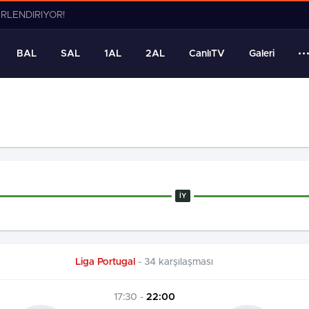
ERLENDİRİYOR!
BAL
SAL
1AL
2AL
CanlıTV
Galeri
İY
Liga Portugal
- 34 karşılaşması
17:30 -
22:00