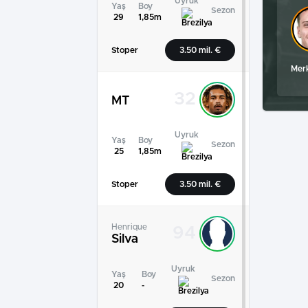
Uyruk
Yaş
Boy
Sezon
29
1,85m
Stoper
3.50 mil. €
Merk
32
MT
Uyruk
Yaş
Boy
Sezon
25
1,85m
Stoper
3.50 mil. €
Henrique
94
Silva
Uyruk
Yaş
Boy
Sezon
20
-