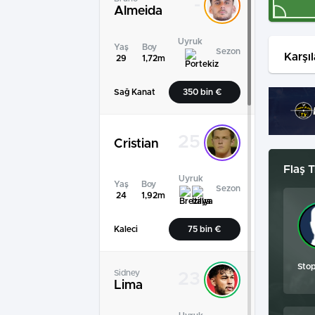
-
Almeida
Uyruk
Yaş
Boy
Sezon
Karşı
29
1,72m
Sağ Kanat
350 bin €
25
Cristian
Flaş T
Uyruk
Yaş
Boy
Sezon
24
1,92m
Kaleci
75 bin €
Sto
Sidney
23
Lima