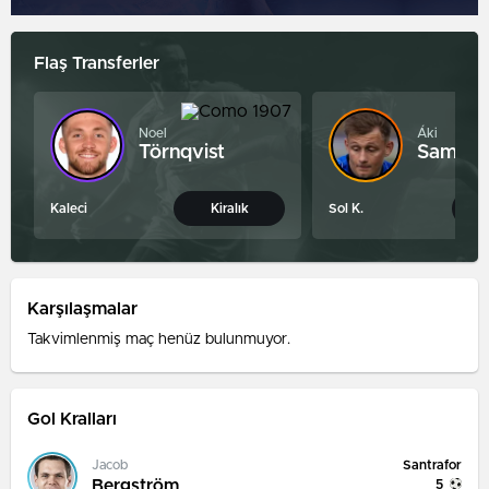
Flaş Transferler
Noel
Áki
Törnqvist
Samuel
Kaleci
Kiralık
Sol K.
9
Karşılaşmalar
Takvimlenmiş maç henüz bulunmuyor.
Gol Kralları
Santrafor
Jacob
Bergström
5