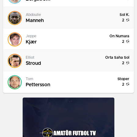
Sol K.
Abdoulie
Manneh
2
On Numara
Jeppe
Kjær
2
Orta Saha Sol
Elliot
Stroud
2
Stoper
Tom
Pettersson
2