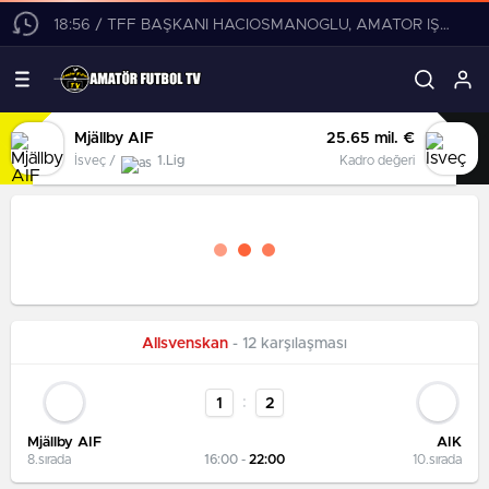
18:56 / TFF BAŞKANI HACIOSMANOĞLU, AMATÖR İŞLER KURULU İLE RİVA’DA BİR ARAYA GELDİ
Mjällby AIF
25.65 mil. €
İsveç /
1.Lig
Kadro değeri
Allsvenskan
- 12 karşılaşması
:
1
2
Mjällby AIF
AIK
8.sırada
16:00 -
22:00
10.sırada