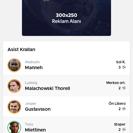
Asist Kralları
Sol K.
Abdoulie
Manneh
3
Merkez ort.
Ludwig
Malachowski Thorell
2
Ön Libero
Jesper
Gustavsson
2
Stoper
Tony
Miettinen
2